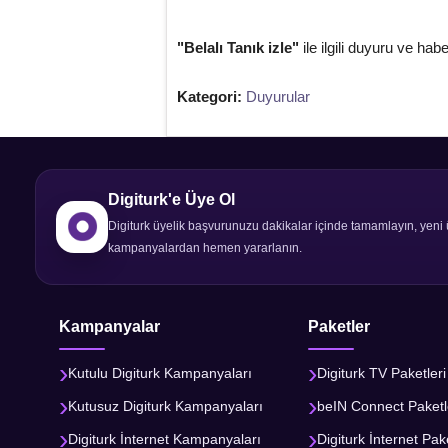
"Belalı Tanık izle"
ile ilgili duyuru ve habe
Kategori:
Duyurular
Digiturk'e Üye Ol
Digiturk üyelik başvurunuzu dakikalar içinde tamamlayın, yeni 
kampanyalardan hemen yararlanın.
Kampanyalar
Paketler
Kutulu Digiturk Kampanyaları
Digiturk TV Paketleri
Kutusuz Digiturk Kampanyaları
beIN Connect Paketl
Digiturk İnternet Kampanyaları
Digiturk İnternet Pake