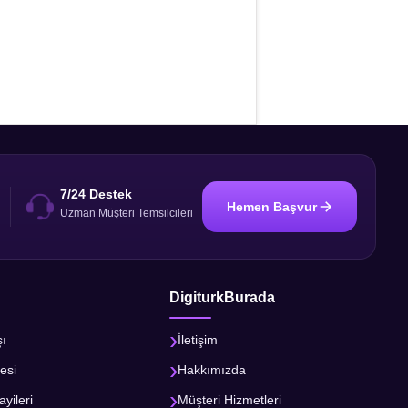
7/24 Destek
Hemen Başvur
i
Uzman Müşteri Temsilcileri
DigiturkBurada
şı
İletişim
esi
Hakkımızda
ayileri
Müşteri Hizmetleri