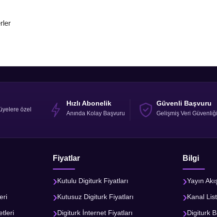
rler
Hızlı Abonelik
Güvenli Başvuru
üyelere özel
Anında Kolay Başvuru
Gelişmiş Veri Güvenliğ
Fiyatlar
Bilgi
Kutulu Digiturk Fiyatları
Yayın Akı
eri
Kutusuz Digiturk Fiyatları
Kanal List
tleri
Digiturk İnternet Fiyatları
Digiturk B