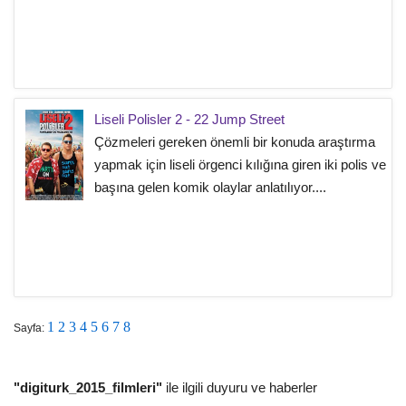
Liseli Polisler 2 - 22 Jump Street
Çözmeleri gereken önemli bir konuda araştırma
yapmak için liseli örgenci kılığına giren iki polis ve
başına gelen komik olaylar anlatılıyor....
1
2
3
4
5
6
7
8
Sayfa:
"digiturk_2015_filmleri"
ile ilgili duyuru ve haberler