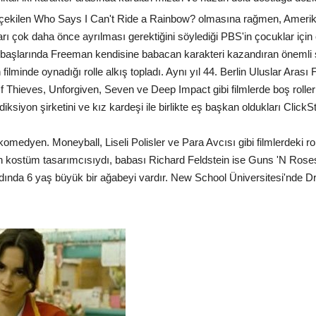
1'de çekilen Who Says I Can't Ride a Rainbow? olmasına rağmen, Ameri
ı çok daha önce ayrılması gerektiğini söylediği PBS'in çocuklar için 
ın başlarında Freeman kendisine babacan karakteri kazandıran önemli 
inde oynadığı rolle alkış topladı. Aynı yıl 44. Berlin Uluslar Arası F
Thieves, Unforgiven, Seven ve Deep Impact gibi filmlerde boş rolleri
iksiyon şirketini ve kız kardeşi ile birlikte eş başkan oldukları ClickSta
komedyen. Moneyball, Liseli Polisler ve Para Avcısı gibi filmlerdeki ro
yn kostüm tasarımcısıydı, babası Richard Feldstein ise Guns 'N Rose
nda 6 yaş büyük bir ağabeyi vardır. New School Üniversitesi'nde D