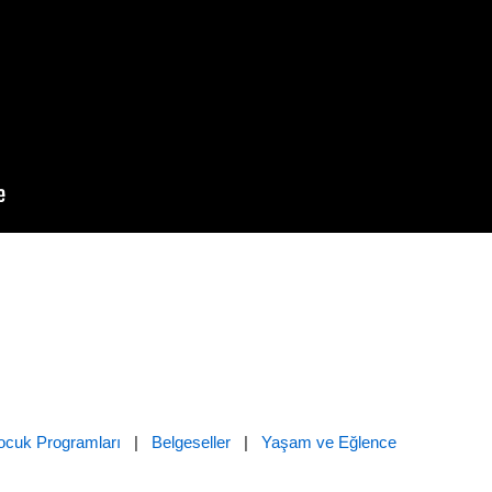
ocuk Programları
|
Belgeseller
|
Yaşam ve Eğlence