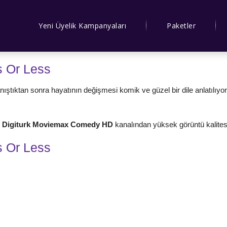
Yeni Üyelik Kampanyaları
Paketler
s Or Less
nıştıktan sonra hayatının değişmesi komik ve güzel bir dile anlatılıyor
i
Digiturk Moviemax Comedy HD
kanalından yüksek görüntü kalitesi i
s Or Less