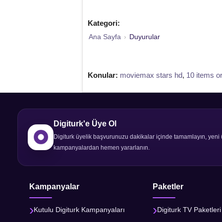
Kategori:
Ana Sayfa
›
Duyurular
Konular:
moviemax stars hd
,
10 items or
Digiturk'e Üye Ol
Digiturk üyelik başvurunuzu dakikalar içinde tamamlayın, yeni 
kampanyalardan hemen yararlanın.
Kampanyalar
Paketler
Kutulu Digiturk Kampanyaları
Digiturk TV Paketleri