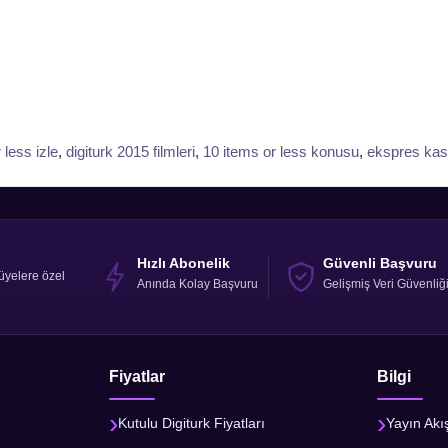
 less izle
,
digiturk 2015 filmleri
,
10 items or less konusu
,
ekspres kas
Hızlı Abonelik
Güvenli Başvuru
üyelere özel
Anında Kolay Başvuru
Gelişmiş Veri Güvenliğ
Fiyatlar
Bilgi
Kutulu Digiturk Fiyatları
Yayın Akı