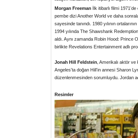
Morgan Freeman
İlk itibarlı filmi 197
pembe dizi Another World ve daha sonralar
sayesinde tanındı. 1980 yılının ortaların
1994 yılında The Shawshank Redemption film
aldı. Aynı zamanda Robin Hood: Prince Of 
birlikte Revelations Entertainment adlı prod
Jonah Hill Feldstein
, Amerikalı aktör ve 
Angeles'ta doğan Hill'in annesi Sharon L
düzenlenmesinden sorumluydu. Jordan adı
Resimler