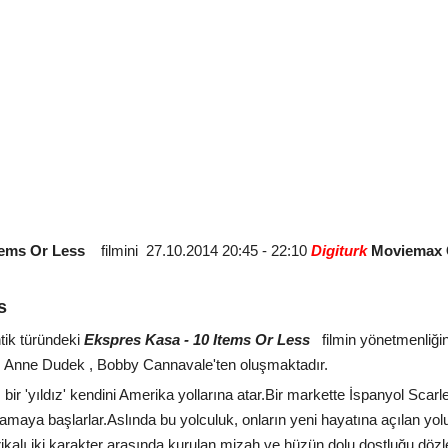
 Items Or Less
filmini
27.10.2014 20:45 - 22:10
Digiturk
Moviemax
ss
tik türündeki
Ekspres Kasa - 10 Items Or Less
filmin yönetmenliği
, Anne Dudek , Bobby Cannavale'ten oluşmaktadır.
 bir 'yıldız' kendini Amerika yollarına atar.Bir markette İspanyol Scar
ulamaya başlarlar.Aslında bu yolculuk, onların yeni hayatına açılan yolun
erikalı iki karakter arasında kurulan mizah ve hüzün dolu dostluğu dözl