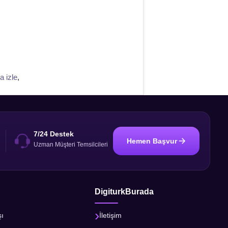
a izle
,
7/24 Destek
Hemen Başvur
i
Uzman Müşteri Temsilcileri
DigiturkBurada
şı
İletişim