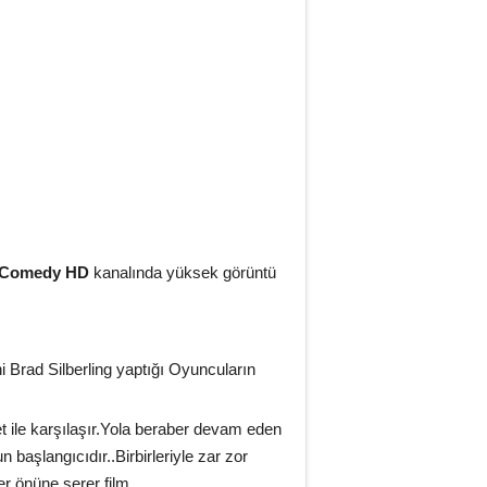
 Comedy HD
kanalında yüksek görüntü
ni Brad Silberling yaptığı Oyuncuların
let ile karşılaşır.Yola beraber devam eden
 başlangıcıdır..Birbirleriyle zar zor
er önüne serer film.