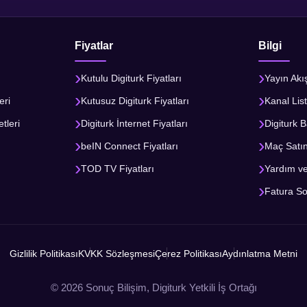
Fiyatlar
Bilgi
Kutulu Digiturk Fiyatları
Yayın Akı
eri
Kutusuz Digiturk Fiyatları
Kanal List
tleri
Digiturk İnternet Fiyatları
Digiturk B
beIN Connect Fiyatları
Maç Satı
TOD TV Fiyatları
Yardım v
Fatura S
Gizlilik Politikası
KVKK Sözleşmesi
Çerez Politikası
Aydınlatma Metni
© 2026 Sonuç Bilişim, Digiturk Yetkili İş Ortağı