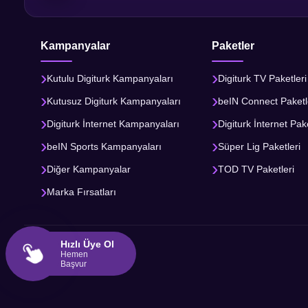
Kampanyalar
Paketler
Kutulu Digiturk Kampanyaları
Digiturk TV Paketleri
Kutusuz Digiturk Kampanyaları
beIN Connect Paketl
Digiturk İnternet Kampanyaları
Digiturk İnternet Pake
beIN Sports Kampanyaları
Süper Lig Paketleri
Diğer Kampanyalar
TOD TV Paketleri
Marka Fırsatları
Hızlı Üye Ol
Hemen
Başvur