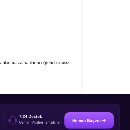
yınlanma zamanlarını öğrenebilirsiniz.
7/24 Destek
Hemen Başvur
i
Uzman Müşteri Temsilcileri