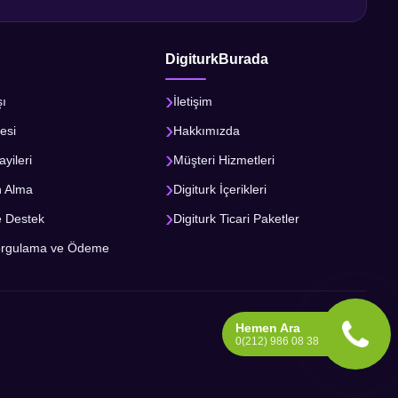
DigiturkBurada
şı
İletişim
esi
Hakkımızda
ayileri
Müşteri Hizmetleri
n Alma
Digiturk İçerikleri
e Destek
Digiturk Ticari Paketler
orgulama ve Ödeme
Hemen Ara
0(212) 986 08 38