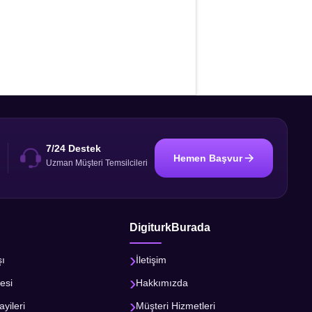
7/24 Destek
Hemen Başvur
i
Uzman Müşteri Temsilcileri
DigiturkBurada
şı
İletişim
esi
Hakkımızda
ayileri
Müşteri Hizmetleri