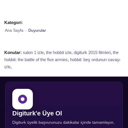
Kategori:
Ana Sayfa
›
Duyurular
Konular:
salon 1 izle
,
the hobbit izle
,
digiturk 2015 filmleri
,
the
hobbit: the battle of the five armies
,
hobbit: beş ordunun savaşı
izle
,
Digiturk'e Üye Ol
Digiturk üyelik başvurunuzu dakikalar içinde tamamlayın,