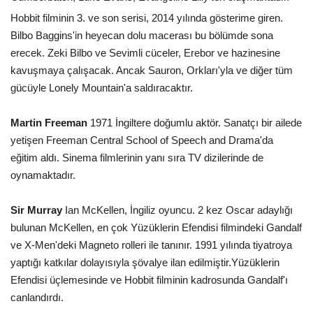
Hobbit filminin 3. ve son serisi, 2014 yılında gösterime giren.
Bilbo Baggins'in heyecan dolu macerası bu bölümde sona
erecek. Zeki Bilbo ve Sevimli cüceler, Erebor ve hazinesine
kavuşmaya çalışacak. Ancak Sauron, Orkları'yla ve diğer tüm
gücüyle Lonely Mountain'a saldıracaktır.
Martin Freeman
1971 İngiltere doğumlu aktör. Sanatçı bir ailede
yetişen Freeman Central School of Speech and Drama'da
eğitim aldı. Sinema filmlerinin yanı sıra TV dizilerinde de
oynamaktadır.
Sir Murray
Ian McKellen, İngiliz oyuncu. 2 kez Oscar adaylığı
bulunan McKellen, en çok Yüzüklerin Efendisi filmindeki Gandalf
ve X-Men'deki Magneto rolleri ile tanınır. 1991 yılında tiyatroya
yaptığı katkılar dolayısıyla şövalye ilan edilmiştir.Yüzüklerin
Efendisi üçlemesinde ve Hobbit filminin kadrosunda Gandalf'ı
canlandırdı.