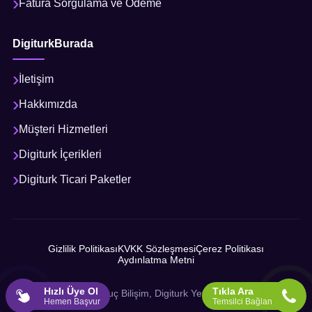
Fatura Sorgulama ve Ödeme
DigiturkBurada
İletişim
Hakkımızda
Müşteri Hizmetleri
Digiturk İçerikleri
Digiturk Ticari Paketler
Gizlilik Politikası
KVKK Sözleşmesi
Çerez Politikası
Aydınlatma Metni
Hızlı Üye Ol
Tıkla Ara
© 2026 Sonuç Bilişim, Digiturk Yetkili İş Ortağı
Hemen Başvur
Temsilci Bağlan