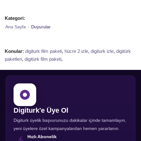
Kategori:
Ana Sayfa
›
Duyurular
Konular:
digiturk film paketi
,
hücre 2 izle
,
digiturk izle
,
digitürk
paketleri
,
digitürk film paketi
,
Digiturk'e Üye Ol
Digiturk üyelik başvurunuzu dakikalar içinde tamamlayın,
yeni üyelere özel kampanyalardan hemen yararlanın.
Hızlı Abonelik