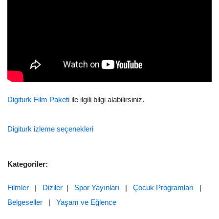
Digiturk Film Paketi
ile ilgili bilgi alabilirsiniz.
Digiturk izleme seçenekleri
Kategoriler:
Filmler
|
Diziler
|
Spor Yayınları
|
Çocuk Programları
|
Belgeseller
|
Yaşam ve Eğlence