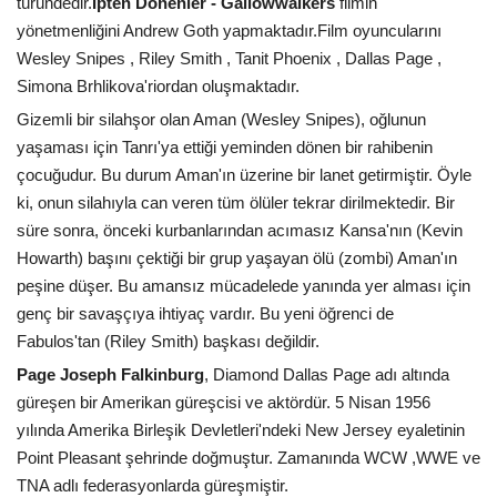
türündedir.
İpten Dönenler - Gallowwalkers
filmin
yönetmenliğini Andrew Goth yapmaktadır.Film oyuncularını
Wesley Snipes , Riley Smith , Tanit Phoenix , Dallas Page ,
Simona Brhlikova'riordan oluşmaktadır.
Gizemli bir silahşor olan Aman (Wesley Snipes), oğlunun
yaşaması için Tanrı'ya ettiği yeminden dönen bir rahibenin
çocuğudur. Bu durum Aman'ın üzerine bir lanet getirmiştir. Öyle
ki, onun silahıyla can veren tüm ölüler tekrar dirilmektedir. Bir
süre sonra, önceki kurbanlarından acımasız Kansa'nın (Kevin
Howarth) başını çektiği bir grup yaşayan ölü (zombi) Aman'ın
peşine düşer. Bu amansız mücadelede yanında yer alması için
genç bir savaşçıya ihtiyaç vardır. Bu yeni öğrenci de
Fabulos'tan (Riley Smith) başkası değildir.
Page Joseph Falkinburg
, Diamond Dallas Page adı altında
güreşen bir Amerikan güreşcisi ve aktördür. 5 Nisan 1956
yılında Amerika Birleşik Devletleri'ndeki New Jersey eyaletinin
Point Pleasant şehrinde doğmuştur. Zamanında WCW ,WWE ve
TNA adlı federasyonlarda güreşmiştir.