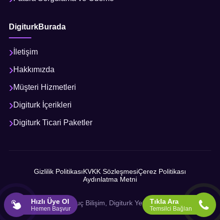
DigiturkBurada
İletişim
Hakkımızda
Müşteri Hizmetleri
Digiturk İçerikleri
Digiturk Ticari Paketler
Gizlilik Politikası
KVKK Sözleşmesi
Çerez Politikası
Aydınlatma Metni
Hızlı Üye Ol
Tıkla Ara
© 2026 Sonuç Bilişim, Digiturk Yetkili İş Ortağı
Hemen Başvur
Temsilci Bağlan