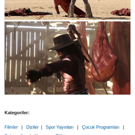
Kategoriler:
Filmler
|
Diziler
|
Spor Yayınları
|
Çocuk Programları
|