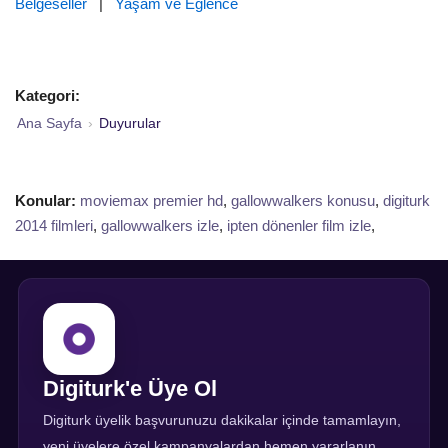
Belgeseller
|
Yaşam ve Eğlence
Kategori:
Ana Sayfa
›
Duyurular
Konular:
moviemax premier hd
,
gallowwalkers konusu
,
digiturk
2014 filmleri
,
gallowwalkers izle
,
ipten dönenler film izle
,
Digiturk'e Üye Ol
Digiturk üyelik başvurunuzu dakikalar içinde tamamlayın,
yeni üyelere özel kampanyalardan hemen yararlanın.