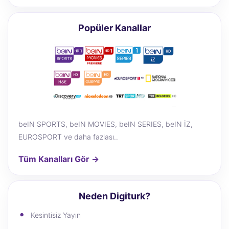
Digiturk İnternet + Avrupanın Yıldızı
1.779 TL/Ay
Popüler Kanallar
beIN SPORTS, beIN MOVIES, beIN SERIES, beIN İZ,
EUROSPORT ve daha fazlası..
Tüm Kanalları Gör →
Neden Digiturk?
Kesintisiz Yayın