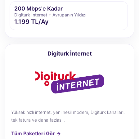
200 Mbps'e Kadar
Digiturk İnternet + Avrupanın Yıldızı
1.199 TL/Ay
300 Mbps'e Kadar
Digiturk İnternet + Avrupanın Yıldızı
1.379 TL/Ay
Digiturk İnternet
500 Mbps'e Kadar
Digiturk İnternet + Avrupanın Yıldızı
1.549 TL/Ay
750 Mbps'e Kadar
Digiturk İnternet + Avrupanın Yıldızı
Yüksek hızlı internet, yeni nesil modem, Digiturk kanalları,
1.669 TL/Ay
tek fatura ve daha fazlası..
Tüm Paketleri Gör →
1000 Mbps'e Kadar