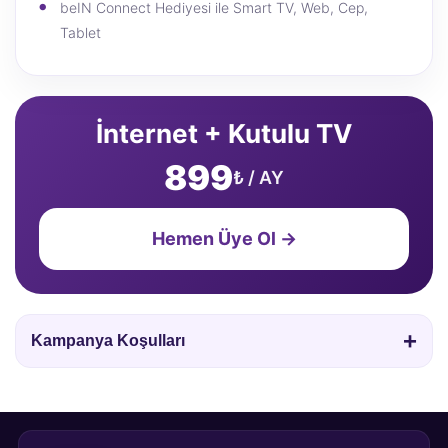
beIN Connect Hediyesi ile Smart TV, Web, Cep,
Tablet
İnternet + Kutulu TV
899
₺ / AY
Hemen Üye Ol →
+
Kampanya Koşulları
Kampanyada Digiturk iç kurulum ve aktivasyon
hizmeti ücretsizdir.
Dış kurulum hizmeti ücreti peşin 2520 TL veya 12 ay