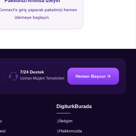
Paketinizi Anında İzleyin
onnect'e giriş yaparak paketinizi hemen
izlemeye başlayın.
7/24 Destek
Hemen Başvur
i
Uzman Müşteri Temsilcileri
DigiturkBurada
şı
İletişim
esi
Hakkımızda