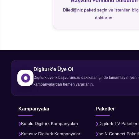
Başvuru Formunu Doldurun
Dilediğiniz paketi seçin ve istenilen bilgi
doldurun.
Digiturk'e Üye Ol
Digiturk üyelik başvurunuzu dakikalar içinde tamamlayın, yeni 
kampanyalardan hemen yararlanın.
Kampanyalar
Paketler
Kutulu Digiturk Kampanyaları
Digiturk TV Paketleri
Kutusuz Digiturk Kampanyaları
beIN Connect Paketl