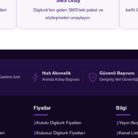
SMS Onay
leri
Digiturk'ten gelen SMS'teki paket ve
beIN C
sözleşmeleri onaylayın.
Hızlı Abonelik
Güvenli Başvuru
üyelere özel
Anında Kolay Başvuru
Gelişmiş Veri Güvenliğ
Fiyatlar
Bilgi
Kutulu Digiturk Fiyatları
Yayın Akı
eri
Kutusuz Digiturk Fiyatları
Kanal List