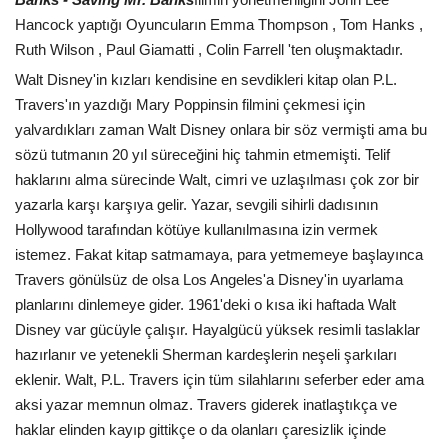
Hancock yaptığı Oyuncuların Emma Thompson , Tom Hanks ,
Ruth Wilson , Paul Giamatti , Colin Farrell 'ten oluşmaktadır.
Walt Disney'in kızları kendisine en sevdikleri kitap olan P.L.
Travers'ın yazdığı Mary Poppinsin filmini çekmesi için
yalvardıkları zaman Walt Disney onlara bir söz vermişti ama bu
sözü tutmanın 20 yıl süreceğini hiç tahmin etmemişti. Telif
haklarını alma sürecinde Walt, cimri ve uzlaşılması çok zor bir
yazarla karşı karşıya gelir. Yazar, sevgili sihirli dadısının
Hollywood tarafından kötüye kullanılmasına izin vermek
istemez. Fakat kitap satmamaya, para yetmemeye başlayınca
Travers gönülsüz de olsa Los Angeles'a Disney'in uyarlama
planlarını dinlemeye gider. 1961'deki o kısa iki haftada Walt
Disney var gücüyle çalışır. Hayalgücü yüksek resimli taslaklar
hazırlanır ve yetenekli Sherman kardeşlerin neşeli şarkıları
eklenir. Walt, P.L. Travers için tüm silahlarını seferber eder ama
aksi yazar memnun olmaz. Travers giderek inatlaştıkça ve
haklar elinden kayıp gittikçe o da olanları çaresizlik içinde