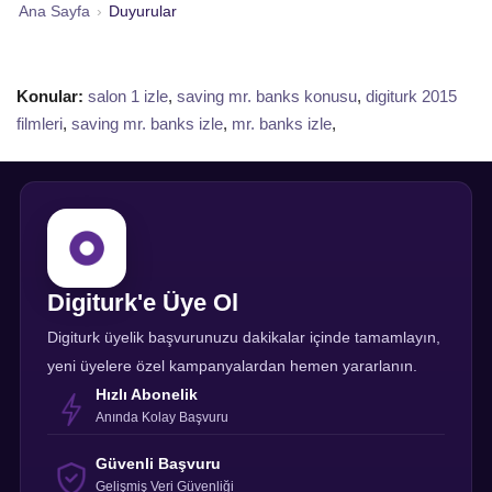
Ana Sayfa
›
Duyurular
Konular:
salon 1 izle
,
saving mr. banks konusu
,
digiturk 2015
filmleri
,
saving mr. banks izle
,
mr. banks izle
,
Digiturk'e Üye Ol
Digiturk üyelik başvurunuzu dakikalar içinde tamamlayın,
yeni üyelere özel kampanyalardan hemen yararlanın.
Hızlı Abonelik
Anında Kolay Başvuru
Güvenli Başvuru
Gelişmiş Veri Güvenliği