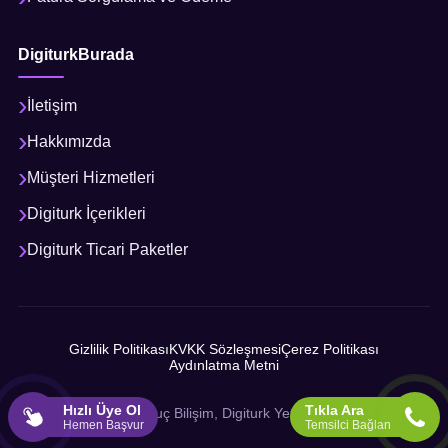
DigiturkBurada
İletişim
Hakkımızda
Müşteri Hizmetleri
Digiturk İçerikleri
Digiturk Ticari Paketler
Gizlilik Politikası
KVKK Sözleşmesi
Çerez Politikası
Aydınlatma Metni
Hızlı Üye Ol
Tıkla Ara
© 2026 Sonuç Bilişim, Digiturk Yetkili İş Ortağı
Hemen Başvur
Temsilci Bağlan