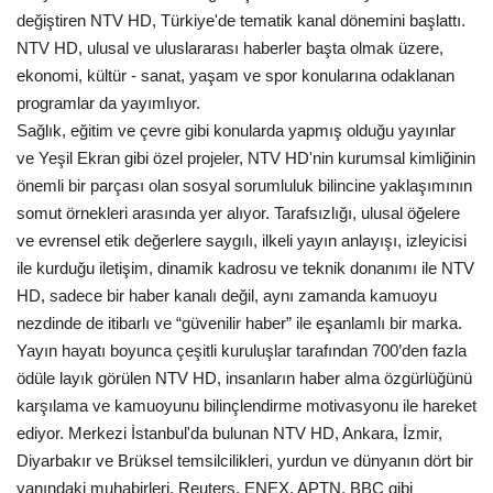
değiştiren NTV HD, Türkiye'de tematik kanal dönemini başlattı.
NTV HD, ulusal ve uluslararası haberler başta olmak üzere,
ekonomi, kültür - sanat, yaşam ve spor konularına odaklanan
programlar da yayımlıyor.
Sağlık, eğitim ve çevre gibi konularda yapmış olduğu yayınlar
ve Yeşil Ekran gibi özel projeler, NTV HD'nin kurumsal kimliğinin
önemli bir parçası olan sosyal sorumluluk bilincine yaklaşımının
somut örnekleri arasında yer alıyor. Tarafsızlığı, ulusal öğelere
ve evrensel etik değerlere saygılı, ilkeli yayın anlayışı, izleyicisi
ile kurduğu iletişim, dinamik kadrosu ve teknik donanımı ile NTV
HD, sadece bir haber kanalı değil, aynı zamanda kamuoyu
nezdinde de itibarlı ve “güvenilir haber” ile eşanlamlı bir marka.
Yayın hayatı boyunca çeşitli kuruluşlar tarafından 700’den fazla
ödüle layık görülen NTV HD, insanların haber alma özgürlüğünü
karşılama ve kamuoyunu bilinçlendirme motivasyonu ile hareket
ediyor. Merkezi İstanbul'da bulunan NTV HD, Ankara, İzmir,
Diyarbakır ve Brüksel temsilcilikleri, yurdun ve dünyanın dört bir
yanındaki muhabirleri, Reuters, ENEX, APTN, BBC gibi