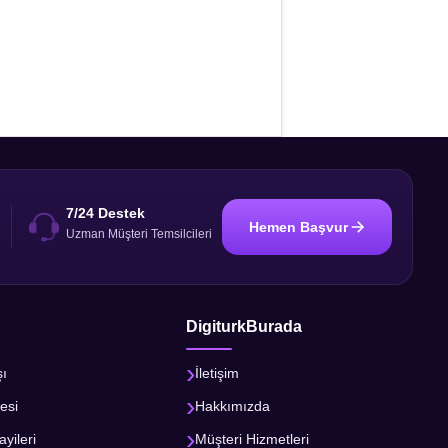
7/24 Destek
Hemen Başvur
i
Uzman Müşteri Temsilcileri
DigiturkBurada
şı
İletişim
esi
Hakkımızda
ayileri
Müşteri Hizmetleri