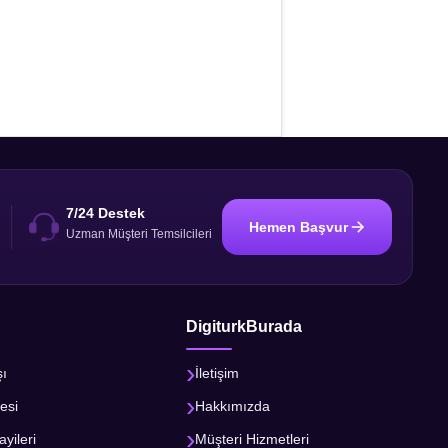
7/24 Destek
Hemen Başvur
i
Uzman Müşteri Temsilcileri
DigiturkBurada
şı
İletişim
esi
Hakkımızda
ayileri
Müşteri Hizmetleri