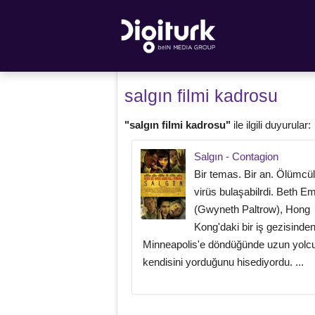
salgın filmi kadrosu
"salgın filmi kadrosu"
ile ilgili duyurular:
Salgın - Contagion
Bir temas. Bir an. Ölümcül
virüs bulaşabilrdi. Beth E
(Gwyneth Paltrow), Hong
Kong'daki bir iş gezisinde
Minneapolis'e döndüğünde uzun yolc
kendisini yorduğunu hisediyordu. ...