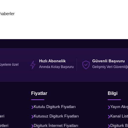
 haberler
Hızlı Abonelik
Güvenli Başvuru
üyelere özel
Anında Kolay Başvuru
Gelişmiş Veri Güvenliğ
Fiyatlar
Bilgi
Kutulu Digiturk Fiyatları
Yayın Akı
eri
Kutusuz Digiturk Fiyatları
Kanal List
tleri
Digiturk İnternet Fiyatları
Digiturk B