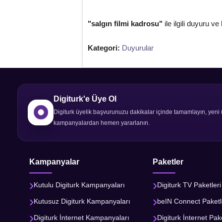
"salgın filmi kadrosu"
ile ilgili duyuru ve
Kategori:
Duyurular
Digiturk'e Üye Ol
Digiturk üyelik başvurunuzu dakikalar içinde tamamlayın, yeni 
kampanyalardan hemen yararlanın.
Kampanyalar
Paketler
Kutulu Digiturk Kampanyaları
Digiturk TV Paketleri
Kutusuz Digiturk Kampanyaları
beIN Connect Paketl
Digiturk İnternet Kampanyaları
Digiturk İnternet Pake