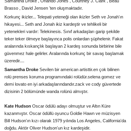
Samantha Droke , Orlando Jones , Courtney J. Clark , Beau
Brasso , David Jensen 'ten oluşmaktadır.
Korkunç ikizler... Telepati yeteneği olan ikizler Seth ve Jonah'ın
hikayesi... Seth and Jonah ikiz kardeştir ve tehlikeli bir
yetenekleri vardır: Telekinesis. Sınıf arkadaşları garip şekilde
teker teker ölmeye başlayınca polis onlardan şüphelenir. Fakat
aralarında kıskançlık başlayan 2 kardeş sonunda birbirine bile
güvenmez hale gelirler. Aralarında korkunç bir savaş başlamak
üzeredir....
Samantha Droke
Sevilen bir american artisttir.en çok bilinen
rolü prenses koruma programındaki rolüdür.selena gomez ve
demi lovato en iyi arkadaşlarındandır.zack ve cody güvertede
dizisinin 2 bölümünde wanda rolünü almıştır.
Kate Hudson
Oscar ödülü adayı olmuştur ve Altın Küre
kazanmıştır. Oscar ödüllü oyuncu Goldie Hawn ve müzisyen
Bill Hudson'ın kızı olarak 1979 yılında Los Angeles, California'da
doğdu. Aktör Oliver Hudson'un kız kardeşidir.