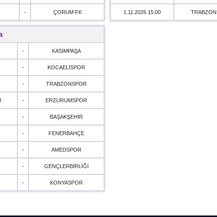
-
ÇORUM FK
1.11.2026 15:00
TRABZON
a
-
KASIMPAŞA
-
KOCAELİSPOR
-
TRABZONSPOR
R
-
ERZURUMSPOR
-
BAŞAKŞEHİR
-
FENERBAHÇE
-
AMEDSPOR
-
GENÇLERBİRLİĞİ
-
KONYASPOR