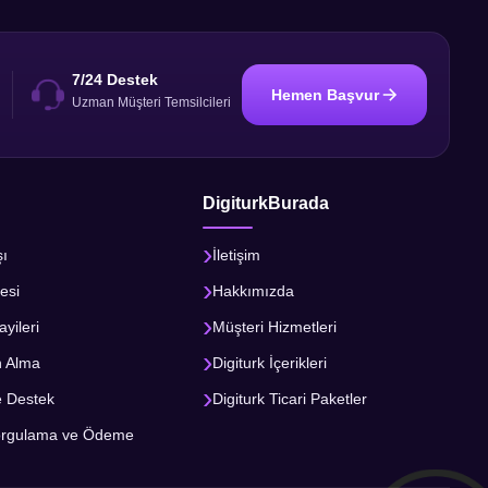
7/24 Destek
Hemen Başvur
i
Uzman Müşteri Temsilcileri
DigiturkBurada
şı
İletişim
esi
Hakkımızda
ayileri
Müşteri Hizmetleri
n Alma
Digiturk İçerikleri
e Destek
Digiturk Ticari Paketler
orgulama ve Ödeme