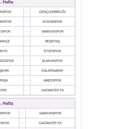
. Hafta
ONSPOR
-
GENÇLERBİRLİĞİ
UMSPOR
-
KONYASPOR
LİSPOR
-
SAMSUNSPOR
BAHÇE
-
BEŞİKTAŞ
M FK
-
EYÜPSPOR
İZESPOR
-
ALANYASPOR
ŞEHİR
-
GALATASARAY
PAŞA
-
AMEDSPOR
TEPE
-
GAZİANTEP FK
. Hafta
MSPOR
-
SAMSUNSPOR
İSPOR
-
GAZİANTEP FK