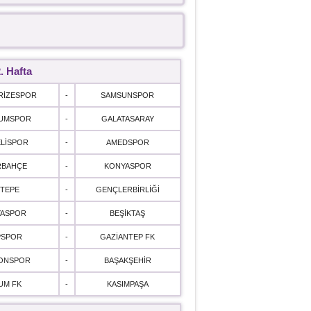
. Hafta
RİZESPOR
-
SAMSUNSPOR
UMSPOR
-
GALATASARAY
LİSPOR
-
AMEDSPOR
RBAHÇE
-
KONYASPOR
TEPE
-
GENÇLERBİRLİĞİ
YASPOR
-
BEŞİKTAŞ
PSPOR
-
GAZİANTEP FK
ONSPOR
-
BAŞAKŞEHİR
UM FK
-
KASIMPAŞA