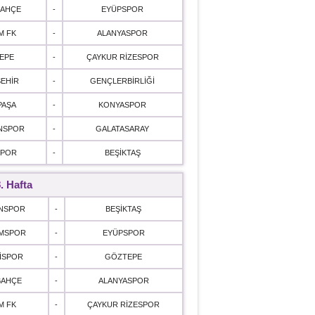
BAHÇE
-
EYÜPSPOR
M FK
-
ALANYASPOR
EPE
-
ÇAYKUR RİZESPOR
EHİR
-
GENÇLERBİRLİĞİ
PAŞA
-
KONYASPOR
NSPOR
-
GALATASARAY
SPOR
-
BEŞİKTAŞ
. Hafta
NSPOR
-
BEŞİKTAŞ
MSPOR
-
EYÜPSPOR
İSPOR
-
GÖZTEPE
BAHÇE
-
ALANYASPOR
M FK
-
ÇAYKUR RİZESPOR