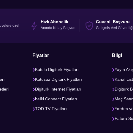
Hızlı Abonelik
Güvenli Başvuru
üyelere özel
Anında Kolay Başvuru
Gelişmiş Veri Güvenliğ
Fiyatlar
Bilgi
Kutulu Digiturk Fiyatları
Yayın Akı
eri
Kutusuz Digiturk Fiyatları
Kanal List
tleri
Digiturk İnternet Fiyatları
Digiturk B
beIN Connect Fiyatları
Maç Satı
TOD TV Fiyatları
Yardım v
Fatura S