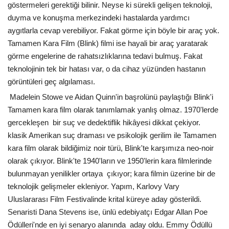
göstermeleri gerektiği bilinir. Neyse ki sürekli gelişen teknoloji,
duyma ve konuşma merkezindeki hastalarda yardımcı
aygıtlarla cevap verebiliyor. Fakat görme için böyle bir araç yok.
Tamamen Kara Film (Blink) filmi ise hayali bir araç yaratarak
görme engelerine de rahatsızlıklarına tedavi bulmuş. Fakat
teknolojinin tek bir hatası var, o da cihaz yüzünden hastanın
görüntüleri geç algılaması.
Madelein Stowe ve Aidan Quinn'in başrolünü paylaştığı Blink'i
Tamamen kara film olarak tanımlamak yanlış olmaz. 1970'lerde
gercekleşen bir suç ve dedektiflik hikâyesi dikkat çekiyor.
klasik Amerikan suç draması ve psikolojik gerilim ile Tamamen
kara film olarak bildiğimiz noir türü, Blink'te karşımıza neo-noir
olarak çıkıyor. Blink'te 1940'ların ve 1950'lerin kara filmlerinde
bulunmayan yenilikler ortaya çıkıyor; kara filmin üzerine bir de
teknolojik gelişmeler ekleniyor. Yapım, Karlovy Vary
Uluslararası Film Festivalinde krital küreye aday gösterildi.
Senaristi Dana Stevens ise, ünlü edebiyatçı Edgar Allan Poe
Ödülleri'nde en iyi senaryo alanında aday oldu. Emmy Ödüllü