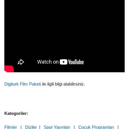
Digiturk Film Paketi
ile ilgili bilgi alabilirsiniz.
Kategoriler:
Filmler
|
Diziler
|
Spor Yayınları
|
Çocuk Programları
|