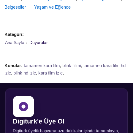
Belgeseller
|
Yaşam ve Eğlence
Kategori:
Ana Sayfa
›
Duyurular
Konular:
tamamen kara film
,
blink filimi
,
tamamen kara film hd
izle
,
blink hd izle
,
kara film izle
,
Digiturk'e Üye Ol
Digiturk üyelik başvurunuzu dakikalar içinde tamamlayın,