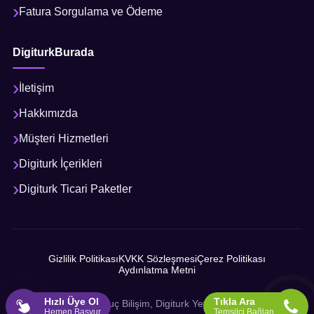
Fatura Sorgulama ve Ödeme
DigiturkBurada
İletişim
Hakkımızda
Müşteri Hizmetleri
Digiturk İçerikleri
Digiturk Ticari Paketler
Gizlilik Politikası
KVKK Sözleşmesi
Çerez Politikası
Aydınlatma Metni
Hızlı Üye Ol
Tıkla Ara
© 2026 Sonuç Bilişim, Digiturk Yetkili İş Ortağı
Hemen Başvur
Temsilci Bağlan