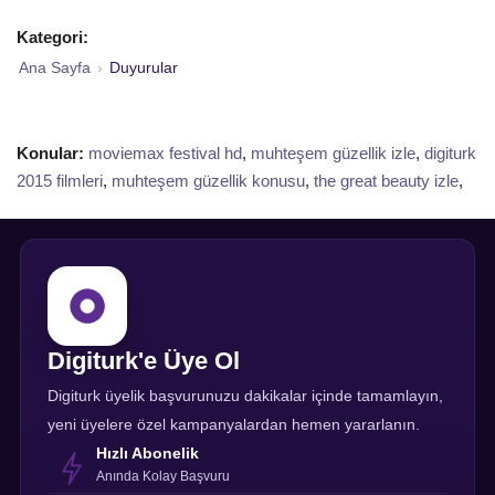
Kategori:
Ana Sayfa
›
Duyurular
Konular:
moviemax festival hd
,
muhteşem güzellik izle
,
digiturk
2015 filmleri
,
muhteşem güzellik konusu
,
the great beauty izle
,
Digiturk'e Üye Ol
Digiturk üyelik başvurunuzu dakikalar içinde tamamlayın,
yeni üyelere özel kampanyalardan hemen yararlanın.
Hızlı Abonelik
Anında Kolay Başvuru