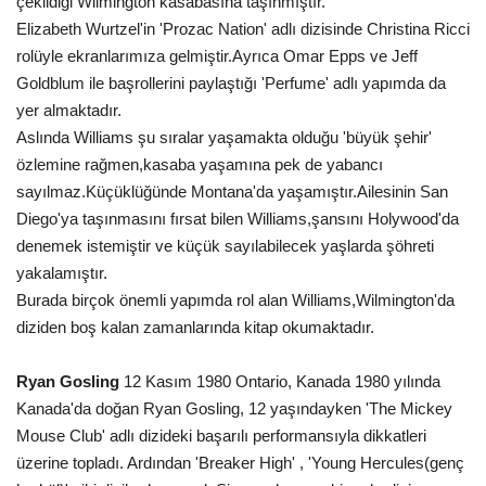
çekildiği Wilmington kasabasına taşınmıştır.
Elizabeth Wurtzel'in 'Prozac Nation' adlı dizisinde Christina Ricci
rolüyle ekranlarımıza gelmiştir.Ayrıca Omar Epps ve Jeff
Goldblum ile başrollerini paylaştığı 'Perfume' adlı yapımda da
yer almaktadır.
Aslında Williams şu sıralar yaşamakta olduğu 'büyük şehir'
özlemine rağmen,kasaba yaşamına pek de yabancı
sayılmaz.Küçüklüğünde Montana'da yaşamıştır.Ailesinin San
Diego'ya taşınmasını fırsat bilen Williams,şansını Holywood'da
denemek istemiştir ve küçük sayılabilecek yaşlarda şöhreti
yakalamıştır.
Burada birçok önemli yapımda rol alan Williams,Wilmington'da
diziden boş kalan zamanlarında kitap okumaktadır.
Ryan Gosling
12 Kasım 1980 Ontario, Kanada 1980 yılında
Kanada'da doğan Ryan Gosling, 12 yaşındayken 'The Mickey
Mouse Club' adlı dizideki başarılı performansıyla dikkatleri
üzerine topladı. Ardından 'Breaker High' , 'Young Hercules(genç