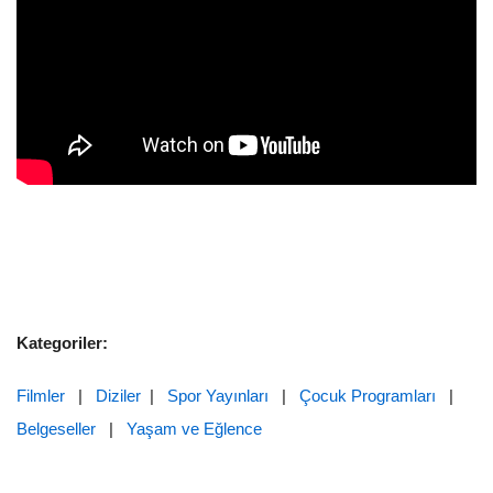
Kategoriler:
Filmler
|
Diziler
|
Spor Yayınları
|
Çocuk Programları
|
Belgeseller
|
Yaşam ve Eğlence