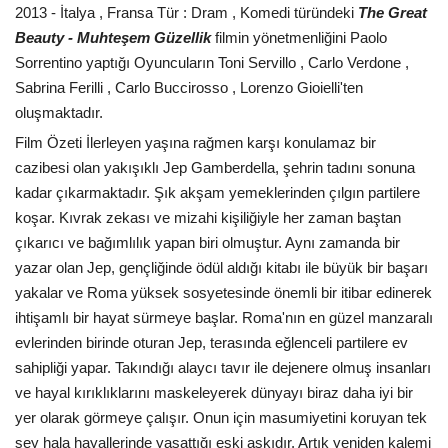
2013 - İtalya , Fransa Tür : Dram , Komedi türündeki
The Great
Beauty - Muhteşem Güzellik
filmin yönetmenliğini Paolo
Sorrentino yaptığı Oyuncuların Toni Servillo , Carlo Verdone ,
Sabrina Ferilli , Carlo Buccirosso , Lorenzo Gioielli'ten
oluşmaktadır.
Film Özeti İlerleyen yaşına rağmen karşı konulamaz bir
cazibesi olan yakışıklı Jep Gamberdella, şehrin tadını sonuna
kadar çıkarmaktadır. Şık akşam yemeklerinden çılgın partilere
koşar. Kıvrak zekası ve mizahi kişiliğiyle her zaman baştan
çıkarıcı ve bağımlılık yapan biri olmuştur. Aynı zamanda bir
yazar olan Jep, gençliğinde ödül aldığı kitabı ile büyük bir başarı
yakalar ve Roma yüksek sosyetesinde önemli bir itibar edinerek
ihtişamlı bir hayat sürmeye başlar. Roma'nın en güzel manzaralı
evlerinden birinde oturan Jep, terasında eğlenceli partilere ev
sahipliği yapar. Takındığı alaycı tavır ile dejenere olmuş insanları
ve hayal kırıklıklarını maskeleyerek dünyayı biraz daha iyi bir
yer olarak görmeye çalışır. Onun için masumiyetini koruyan tek
şey hala hayallerinde yaşattığı eski aşkıdır. Artık yeniden kalemi