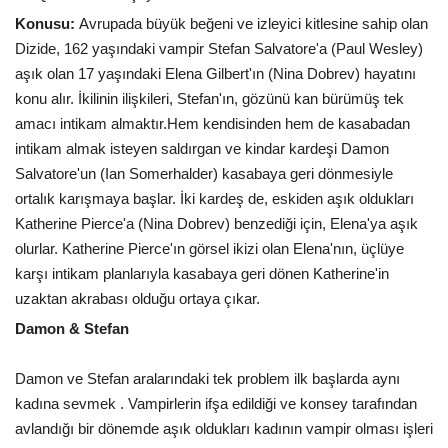
Konusu:
Avrupada büyük beğeni ve izleyici kitlesine sahip olan
Dizide, 162 yaşındaki vampir Stefan Salvatore'a (Paul Wesley)
aşık olan 17 yaşındaki Elena Gilbert'ın (Nina Dobrev) hayatını
konu alır. İkilinin ilişkileri, Stefan'ın, gözünü kan bürümüş tek
amacı intikam almaktır.Hem kendisinden hem de kasabadan
intikam almak isteyen saldırgan ve kindar kardeşi Damon
Salvatore'un (Ian Somerhalder) kasabaya geri dönmesiyle
ortalık karışmaya başlar. İki kardeş de, eskiden aşık oldukları
Katherine Pierce'a (Nina Dobrev) benzediği için, Elena'ya aşık
olurlar. Katherine Pierce'ın görsel ikizi olan Elena'nın, üçlüye
karşı intikam planlarıyla kasabaya geri dönen Katherine'in
uzaktan akrabası olduğu ortaya çıkar.
Damon & Stefan
Damon ve Stefan aralarındaki tek problem ilk başlarda aynı
kadına sevmek . Vampirlerin ifşa edildiği ve konsey tarafından
avlandığı bir dönemde aşık oldukları kadının vampir olması işleri