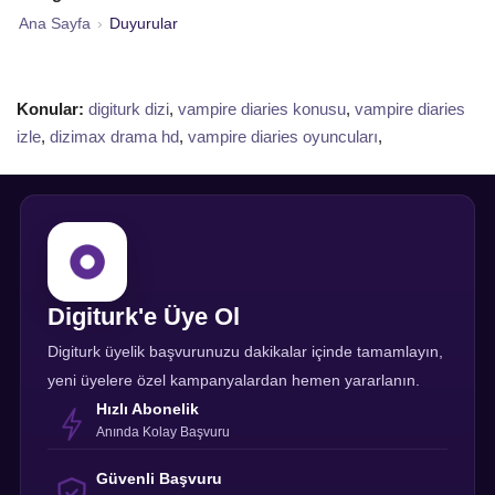
Ana Sayfa
›
Duyurular
Konular:
digiturk dizi
,
vampire diaries konusu
,
vampire diaries
izle
,
dizimax drama hd
,
vampire diaries oyuncuları
,
Digiturk'e Üye Ol
Digiturk üyelik başvurunuzu dakikalar içinde tamamlayın,
yeni üyelere özel kampanyalardan hemen yararlanın.
Hızlı Abonelik
Anında Kolay Başvuru
Güvenli Başvuru