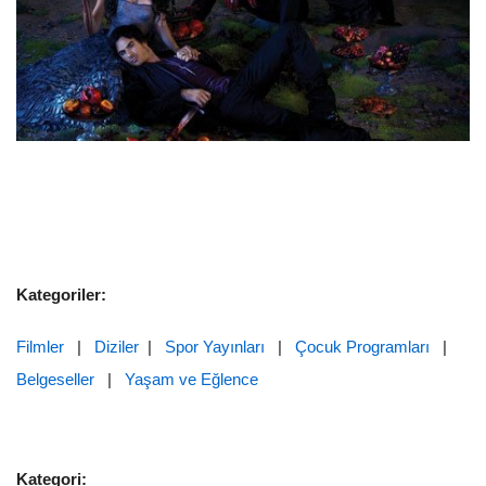
Kategoriler:
Filmler
|
Diziler
|
Spor Yayınları
|
Çocuk Programları
|
Belgeseller
|
Yaşam ve Eğlence
Kategori: