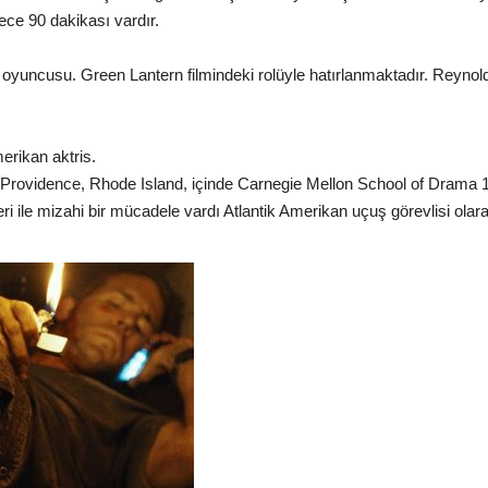
ece 90 dakikası vardır.
 oyuncusu. Green Lantern filmindeki rolüyle hatırlanmaktadır. Reynold
erikan aktris.
ovidence, Rhode Island, içinde Carnegie Mellon School of Drama 
teri ile mizahi bir mücadele vardı Atlantik Amerikan uçuş görevlisi olar