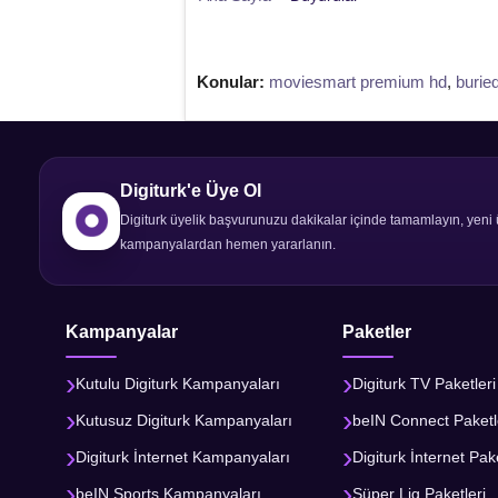
Konular:
moviesmart premium hd
,
buried
Digiturk'e Üye Ol
Digiturk üyelik başvurunuzu dakikalar içinde tamamlayın, yeni 
kampanyalardan hemen yararlanın.
Kampanyalar
Paketler
Kutulu Digiturk Kampanyaları
Digiturk TV Paketleri
Kutusuz Digiturk Kampanyaları
beIN Connect Paketl
Digiturk İnternet Kampanyaları
Digiturk İnternet Pake
beIN Sports Kampanyaları
Süper Lig Paketleri