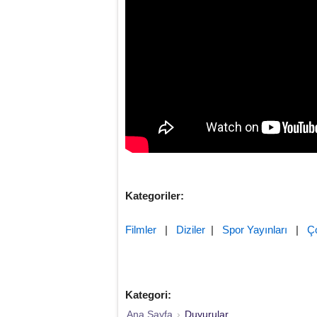
Kategoriler:
Filmler
|
Diziler
|
Spor Yayınları
|
Ç
Kategori:
Ana Sayfa
›
Duyurular