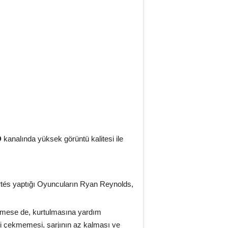
D
kanalında yüksek görüntü kalitesi ile
rtés yaptığı Oyuncuların Ryan Reynolds,
lemese de, kurtulmasına yardım
yi çekmemesi, şarjının az kalması ve