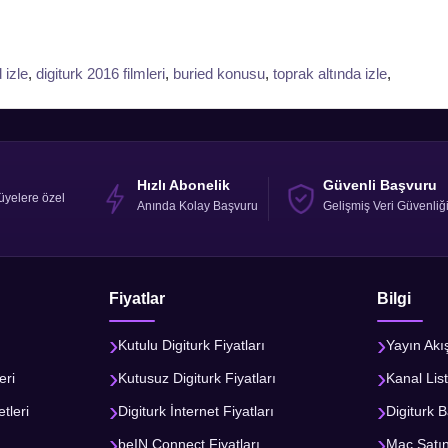
 izle
,
digiturk 2016 filmleri
,
buried konusu
,
toprak altında izle
,
Hızlı Abonelik
Güvenli Başvuru
üyelere özel
Anında Kolay Başvuru
Gelişmiş Veri Güvenliğ
Fiyatlar
Bilgi
Kutulu Digiturk Fiyatları
Yayın Akı
eri
Kutusuz Digiturk Fiyatları
Kanal List
tleri
Digiturk İnternet Fiyatları
Digiturk B
beIN Connect Fiyatları
Maç Satı