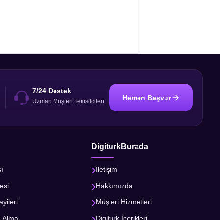
7/24 Destek
Hemen Başvur
i
Uzman Müşteri Temsilcileri
DigiturkBurada
şı
İletişim
esi
Hakkımızda
ayileri
Müşteri Hizmetleri
n Alma
Digiturk İçerikleri