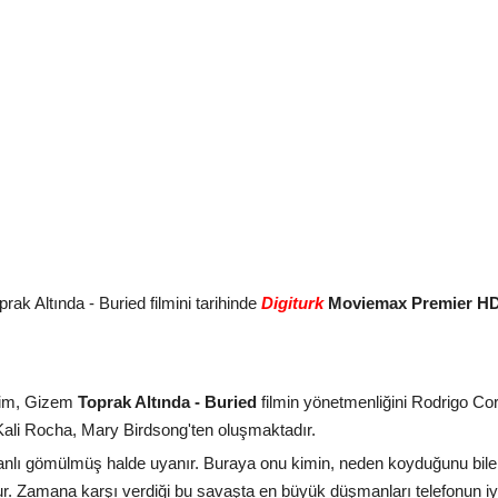
k Altında - Buried filmini tarihinde
Digiturk
Moviemax Premier H
lim, Gizem
Toprak Altında - Buried
filmin yönetmenliğini Rodrigo Co
li Rocha, Mary Birdsong'ten oluşmaktadır.
 canlı gömülmüş halde uyanır. Buraya onu kimin, neden koyduğunu bi
dur. Zamana karşı verdiği bu savaşta en büyük düşmanları telefonun i