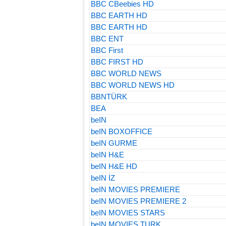
BBC CBeebies HD
BBC EARTH HD
BBC EARTH HD
BBC ENT
BBC First
BBC FIRST HD
BBC WORLD NEWS
BBC WORLD NEWS HD
BBNTÜRK
BEA
beIN
beIN BOXOFFICE
beIN GURME
beIN H&E
beIN H&E HD
beIN İZ
beIN MOVIES PREMIERE
beIN MOVIES PREMIERE 2
beIN MOVIES STARS
beIN MOVIES TURK