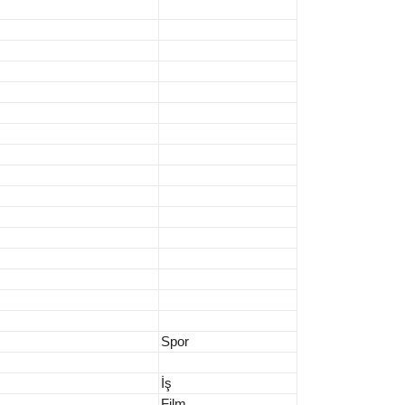
Spor
İş
Film