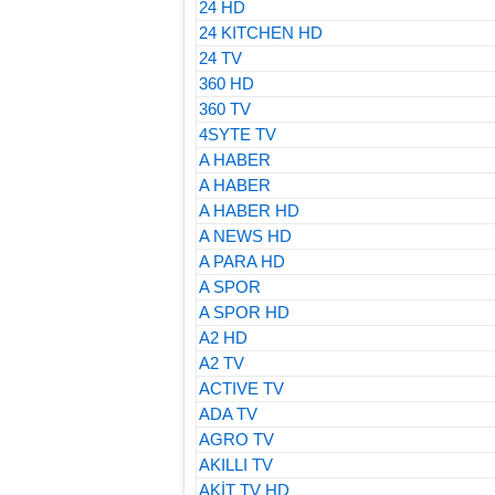
24 HD
24 KITCHEN HD
24 TV
360 HD
360 TV
4SYTE TV
A HABER
A HABER
A HABER HD
A NEWS HD
A PARA HD
A SPOR
A SPOR HD
A2 HD
A2 TV
ACTIVE TV
ADA TV
AGRO TV
AKILLI TV
AKİT TV HD