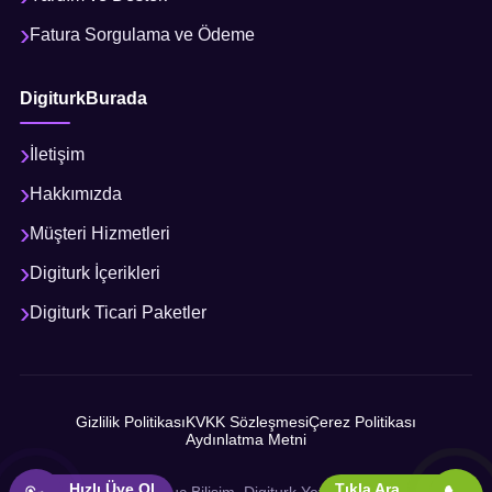
Fatura Sorgulama ve Ödeme
DigiturkBurada
İletişim
Hakkımızda
Müşteri Hizmetleri
Digiturk İçerikleri
Digiturk Ticari Paketler
Gizlilik Politikası
KVKK Sözleşmesi
Çerez Politikası
Aydınlatma Metni
Hızlı Üye Ol
Tıkla Ara
© 2026 Sonuç Bilişim, Digiturk Yetkili İş Ortağı