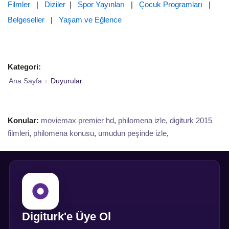
Filmler
|
Diziler
|
Spor Yayınları
|
Çocuk Programları
|
Belgeseller
|
Yaşam ve Eğlence
Kategori:
Ana Sayfa
›
Duyurular
Konular:
moviemax premier hd
,
philomena izle
,
digiturk 2015
filmleri
,
philomena konusu
,
umudun peşinde izle
,
Digiturk'e Üye Ol