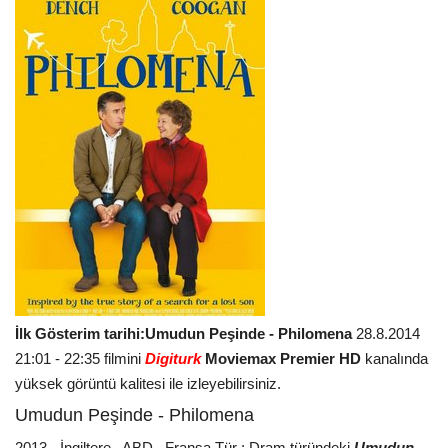
İlk Gösterim tarihi:Umudun Peşinde - Philomena
28.8.2014
21:01 - 22:35 filmini
Digiturk
Moviemax Premier HD
kanalında
yüksek görüntü kalitesi ile izleyebilirsiniz.
Umudun Peşinde - Philomena
2013 - İngiltere , ABD , Fransa Tür : Dram türündeki
Umudun