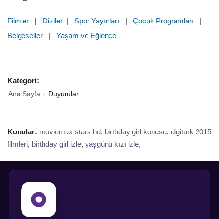
Filmler
|
Diziler
|
Spor Yayınları
|
Çocuk Programları
|
Belgeseller
|
Yaşam ve Eğlence
Kategori:
Ana Sayfa
›
Duyurular
Konular:
moviemax stars hd
,
birthday girl konusu
,
digiturk 2015
filmleri
,
birthday girl izle
,
yaşgünü kızı izle
,