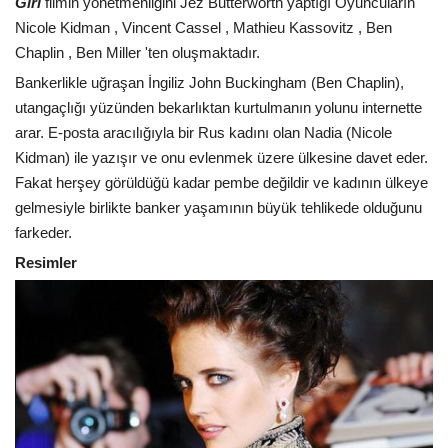
Girl
filmin yönetmenliğini Jez Butterworth yaptığı Oyuncuların
Nicole Kidman , Vincent Cassel , Mathieu Kassovitz , Ben
Chaplin , Ben Miller 'ten oluşmaktadır.
Bankerlikle uğraşan İngiliz John Buckingham (Ben Chaplin),
utangaçlığı yüzünden bekarlıktan kurtulmanın yolunu internette
arar. E-posta aracılığıyla bir Rus kadını olan Nadia (Nicole
Kidman) ile yazışır ve onu evlenmek üzere ülkesine davet eder.
Fakat herşey görüldüğü kadar pembe değildir ve kadının ülkeye
gelmesiyle birlikte banker yaşamının büyük tehlikede olduğunu
farkeder.
Resimler