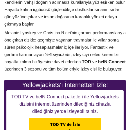
kendilerini vahşi doğanın acımasız kurallarıyla yüzleşirken bulur.
Hayatta kalma içgüdüsü güçlendikçe dostluklar sınanır, sırlar
gün yüzüne çıkar ve insan doğasının karanlık yönleri ortaya
çıkmaya başlar.
Melanie Lynskey ve Christina Ricci’nin çarpıcı performanslarıyla
öne çıkan dizide; geçmişte yaşanan travmalar ile yıllar sonra
süren psikolojik hesaplaşmalar iç içe ilerliyor. Fantastik ve
gerilimi harmanlayan
Yellowjackets
, izleyiciyi nefes kesen bir
hayatta kalma hikâyesine davet ederken
TOD
ve
beIN Connect
üzerinden 3 sezonu ve tüm bölümleriyle izleyicisi ile buluşuyor.
Yellowjackets'ı İnternetten İzle!
TOD TV ve beIN Connect paketleri ile Yellowjackets
dizisini internet üzerinden dilediğiniz cihazla
dilediğiniz yerde izleyebilirsiniz.
TOD TV ile İzle