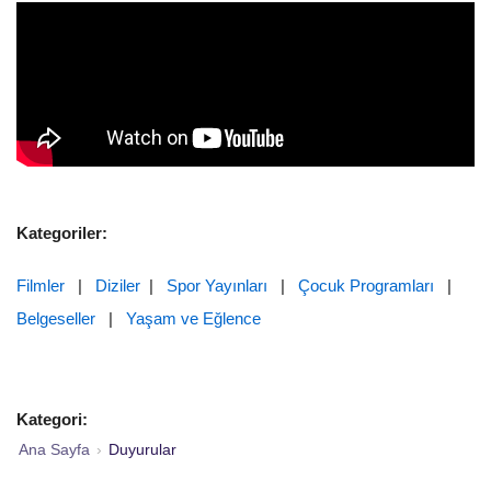
Kategoriler:
Filmler
|
Diziler
|
Spor Yayınları
|
Çocuk Programları
|
Belgeseller
|
Yaşam ve Eğlence
Kategori:
Ana Sayfa
›
Duyurular