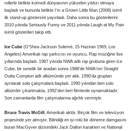
rollerle birlikte komedi dünyasının yükselen yıldızı olmaya
başladı ve bununla birlikte I'm a Grown Little Man (2008) isimli
ilk stand-up göstersini yayınladı. Daha sonra bu gösterilerini
2010 yılında Seriously Funny ve 2011 yılında Laugh at My Pain
isimli gösterileri takip etti.
Ice Cube
(O'Shea Jackson Solemé, 15 Haziran 1969, Los
Angeles) Amerikalı rap şarkıcısı ve oyuncu. Rap müziğine lise
yıllarında başladı. 1987 yılında NWA adlı rap grubuna giren Ice
Cube, bir senelik bir aradan sonra 1988'de NWA'nın Straight
Outta Compton adlı albümünde yer aldı. 1990'da gruptan
ayrılarak solo çalışmalara başladı. 1990 yılından beri solo
albümler çıkartmakta, 1992'den beri filmlerde oynamaktadır.
Son zamanlarda film çalışmalarına ağırlık vermiştir.
Bruce Travis McGill
, Amerikalı aktör. Birçok film ve televizyon
projesinde yer almıştır. Bilindiği en iyi rolü bir döneme damgasını
buran MacGyver dizisindeki Jack Dalton karakteri ve National