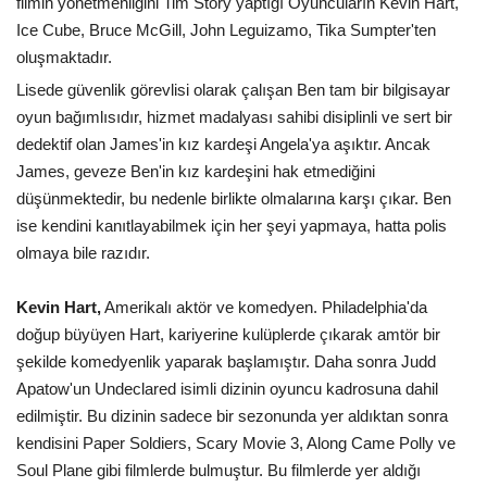
filmin yönetmenliğini Tim Story yaptığı Oyuncuların Kevin Hart,
Ice Cube, Bruce McGill, John Leguizamo, Tika Sumpter'ten
oluşmaktadır.
Lisede güvenlik görevlisi olarak çalışan Ben tam bir bilgisayar
oyun bağımlısıdır, hizmet madalyası sahibi disiplinli ve sert bir
dedektif olan James'in kız kardeşi Angela'ya aşıktır. Ancak
James, geveze Ben'in kız kardeşini hak etmediğini
düşünmektedir, bu nedenle birlikte olmalarına karşı çıkar. Ben
ise kendini kanıtlayabilmek için her şeyi yapmaya, hatta polis
olmaya bile razıdır.
Kevin Hart,
Amerikalı aktör ve komedyen. Philadelphia'da
doğup büyüyen Hart, kariyerine kulüplerde çıkarak amtör bir
şekilde komedyenlik yaparak başlamıştır. Daha sonra Judd
Apatow'un Undeclared isimli dizinin oyuncu kadrosuna dahil
edilmiştir. Bu dizinin sadece bir sezonunda yer aldıktan sonra
kendisini Paper Soldiers, Scary Movie 3, Along Came Polly ve
Soul Plane gibi filmlerde bulmuştur. Bu filmlerde yer aldığı