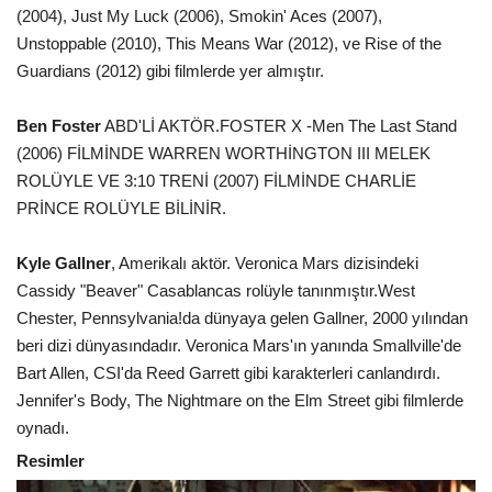
(2004), Just My Luck (2006), Smokin' Aces (2007),
Unstoppable (2010), This Means War (2012), ve Rise of the
Guardians (2012) gibi filmlerde yer almıştır.
Ben Foster
ABD'Lİ AKTÖR.FOSTER X -Men The Last Stand
(2006) FİLMİNDE WARREN WORTHİNGTON III MELEK
ROLÜYLE VE 3:10 TRENİ (2007) FİLMİNDE CHARLİE
PRİNCE ROLÜYLE BİLİNİR.
Kyle Gallner
, Amerikalı aktör. Veronica Mars dizisindeki
Cassidy "Beaver" Casablancas rolüyle tanınmıştır.West
Chester, Pennsylvania!da dünyaya gelen Gallner, 2000 yılından
beri dizi dünyasındadır. Veronica Mars'ın yanında Smallville'de
Bart Allen, CSI'da Reed Garrett gibi karakterleri canlandırdı.
Jennifer's Body, The Nightmare on the Elm Street gibi filmlerde
oynadı.
Resimler