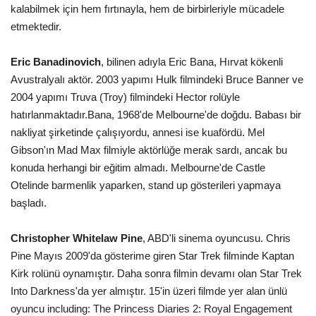
kalabilmek için hem fırtınayla, hem de birbirleriyle mücadele
etmektedir.
Eric Banadinovich
, bilinen adıyla Eric Bana, Hırvat kökenli
Avustralyalı aktör. 2003 yapımı Hulk filmindeki Bruce Banner ve
2004 yapımı Truva (Troy) filmindeki Hector rolüyle
hatırlanmaktadır.Bana, 1968'de Melbourne'de doğdu. Babası bir
nakliyat şirketinde çalışıyordu, annesi ise kuafördü. Mel
Gibson'ın Mad Max filmiyle aktörlüğe merak sardı, ancak bu
konuda herhangi bir eğitim almadı. Melbourne'de Castle
Otelinde barmenlik yaparken, stand up gösterileri yapmaya
başladı.
Christopher Whitelaw Pine
, ABD'li sinema oyuncusu. Chris
Pine Mayıs 2009'da gösterime giren Star Trek filminde Kaptan
Kirk rolünü oynamıştır. Daha sonra filmin devamı olan Star Trek
Into Darkness'da yer almıştır. 15'in üzeri filmde yer alan ünlü
oyuncu including: The Princess Diaries 2: Royal Engagement