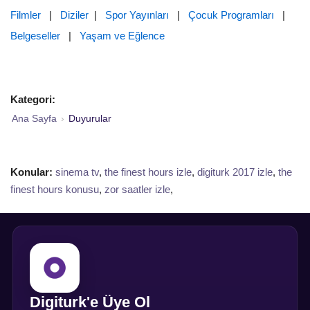
Filmler
|
Diziler
|
Spor Yayınları
|
Çocuk Programları
|
Belgeseller
|
Yaşam ve Eğlence
Kategori:
Ana Sayfa
›
Duyurular
Konular:
sinema tv
,
the finest hours izle
,
digiturk 2017 izle
,
the
finest hours konusu
,
zor saatler izle
,
Digiturk'e Üye Ol