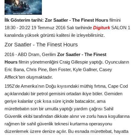
İlk Gösterim tarihi: Zor Saatler - The Finest Hours
filmini
18:30 - 20:22 19 Temmuz 2016 Salı tarihinde
Digiturk
SALON 1
kanalında yüksek görüntü kalitesi ile izleyebilirsiniz.
Zor Saatler - The Finest Hours
2016 - ABD Dram, Gerilim
Zor Saatler - The Finest
Hours
filmin yönetmenliğini Craig Gillespie yaptığı. Oyuncuların
Eric Bana, Chris Pine, Ben Foster, Kyle Gallner, Casey
Affleck'ten oluşmaktadır.
1952'de Amerika'nın Doğu kıyısındaki müthiş fırtına, Cape Cod
açıklarındaki bir petrol gemisini ortadan ikiye böler. Gemiden
geriye kalanlar çok kısa süre içinde batacaktır, ama
mürettebatın son bir umutla yaptığı yardım çağrısı Sahil
Güvenlik ekibi tarafından dikkate alınır ve zorlu hava koşullarına
rağmen bir sahil güvenlik teknesi kurtarma operasyonu
düzenlemek üzere denize açılır. Bu esnada mürettebat, hayatta