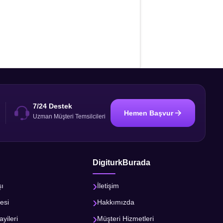
7/24 Destek
Hemen Başvur
i
Uzman Müşteri Temsilcileri
DigiturkBurada
şı
İletişim
esi
Hakkımızda
ayileri
Müşteri Hizmetleri