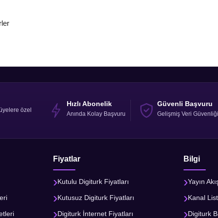
rler
Hızlı Abonelik
Güvenli Başvuru
üyelere özel
Anında Kolay Başvuru
Gelişmiş Veri Güvenliğ
Fiyatlar
Bilgi
Kutulu Digiturk Fiyatları
Yayın Akı
eri
Kutusuz Digiturk Fiyatları
Kanal List
tleri
Digiturk İnternet Fiyatları
Digiturk B