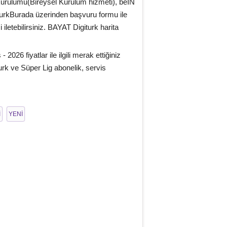
 kurulumu(Bireysel Kurulum hizmeti), beIN
igiturkBurada üzerinden başvuru formu ile
iletebilirsiniz. BAYAT Digiturk harita
026 fiyatlar ile ilgili merak ettiğiniz
urk ve Süper Lig abonelik, servis
İ
YENİ