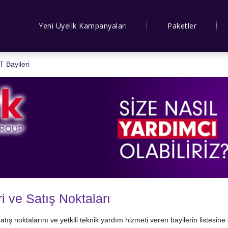
Yeni Üyelik Kampanyaları
Paketler
 Bayileri
i ve Satış Noktaları
, satış noktalarını ve yetkili teknik yardım hizmeti veren bayilerin listesi