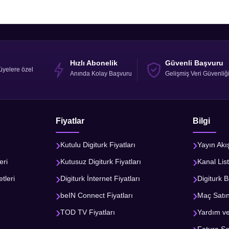
Hızlı Abonelik
Güvenli Başvuru
üyelere özel
Anında Kolay Başvuru
Gelişmiş Veri Güvenliğ
Fiyatlar
Bilgi
Kutulu Digiturk Fiyatları
Yayın Akı
eri
Kutusuz Digiturk Fiyatları
Kanal List
tleri
Digiturk İnternet Fiyatları
Digiturk B
beIN Connect Fiyatları
Maç Satı
TOD TV Fiyatları
Yardım v