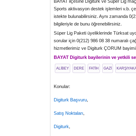
BAYAT ilçesine Digiturk ve Süper Lig maçl
Sports aktivasyon destek işlemleri v.b. çeş
istekte bulunabilirsiniz. Aynı zamanda 0(2
bilgileriyle de bunu öğrenebilirsiniz.
Süper Lig Paketi üyeliklerinde Türksat uydu
sorular için 0(212) 986 08 38 numaralı çağ
hizmetlerimiz ve Digiturk ÇORUM bayimiz 
BAYAT Digiturk bayilerinin ve yetkili se
ALİBEY
DERE
FATİH
GAZİ
KARŞIYAK
Konular:
Digiturk Başvuru
,
Satış Noktaları
,
Digiturk
,