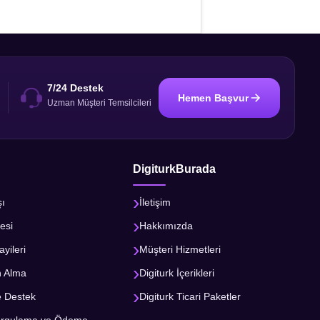
7/24 Destek
Hemen Başvur
i
Uzman Müşteri Temsilcileri
DigiturkBurada
şı
İletişim
esi
Hakkımızda
ayileri
Müşteri Hizmetleri
n Alma
Digiturk İçerikleri
e Destek
Digiturk Ticari Paketler