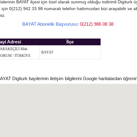
servislerinin BAYAT ilçesi için özel olarak sunmuş olduğu indirimli Digitur
ek için 0(212) 942 33 98 numaralı telefon hattımızdan bizi arayabilir ve 
iz.
BAYAT Abonelik Başvurusu:
0(212) 986 08 38
ayi Adresi
İlçe
KARAKEÇİLİ Mah.
BAYAT
ÇORUM / TÜRKİYE
AYAT Digiturk bayilerinin iletişim bilgilerini Google haritalardan öğrenin