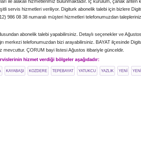
arı ile alakalı hizmetlerimiz bulunmaktadır. İç kurulum, çanak anten
itli servis hizmetleri veriliyor. Digiturk abonelik talebi için bizlere D
12) 986 08 38 numaralı müşteri hizmetleri telefonumuzdan taleplerinizi 
sundan abonelik talebi yapabilirsiniz. Detaylı seçenekler ve Ağustos - 2
rı merkezi telefonumuzdan bizi arayabilirsiniz. BAYAT ilçesinde Digit
mevcuttur. ÇORUM bayi listesi Ağustos itibariyle günceldir.
rvislerinin hizmet verdiği bölgeler aşağıdadır:
A
KAYABAŞI
KOZDERE
TEPEBAYAT
YATUKCU
YAZLIK
YENİ
YEN