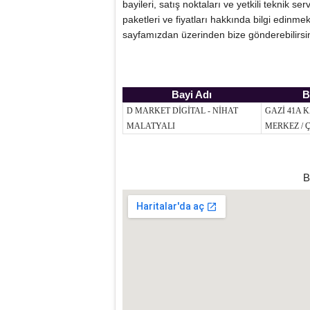
bayileri, satış noktaları ve yetkili teknik 
paketleri ve fiyatları hakkında bilgi edinm
sayfamızdan üzerinden bize gönderebilirsin
Bayi Adı
B
D MARKET DİGİTAL - NİHAT
GAZİ 41A 
MALATYALI
MERKEZ / 
B