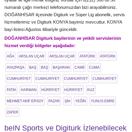
numaralı çağrı merkezi telefonumuzdan bizi arayabilirsiniz.
DOĞANHİSAR ilçesinde Digiturk ve Süper Lig abonelik, servis
hizmetlerimiz ve Digiturk KONYA bayimiz mevcuttur. KONYA
bayi listesi Ağustos itibariyle günceldir.
DOĞANHİSAR Digiturk bayilerinin ve yetkili servislerinin
hizmet verdiği bölgeler aşağıdadır:
AĞA
ARSLAN UÇAR
ARSLAN UÇAR
ATATÜRK
ATATÜRK
AYAZPAŞA
BAŞ
BAŞ
BAŞARAN
CAMİİ
CUMA
CUMHURİYET
CUMHURİYET
CUMHURİYET
CUMHURİYET
FATİH
HARMAN
HÜRRİYET
HÜRRİYET
KUZ
MEHMET AKİF ERSOY
PAZAR
ŞIH
YEĞİN
YUNUS EMRE
ZAFER
beIN Sports ve Digiturk İzlenebilecek