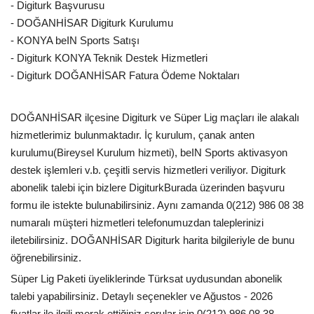
- Digiturk Başvurusu
- DOĞANHİSAR Digiturk Kurulumu
- KONYA beIN Sports Satışı
- Digiturk KONYA Teknik Destek Hizmetleri
- Digiturk DOĞANHİSAR Fatura Ödeme Noktaları
DOĞANHİSAR ilçesine Digiturk ve Süper Lig maçları ile alakalı
hizmetlerimiz bulunmaktadır. İç kurulum, çanak anten
kurulumu(Bireysel Kurulum hizmeti), beIN Sports aktivasyon
destek işlemleri v.b. çeşitli servis hizmetleri veriliyor. Digiturk
abonelik talebi için bizlere DigiturkBurada üzerinden başvuru
formu ile istekte bulunabilirsiniz. Aynı zamanda 0(212) 986 08 38
numaralı müşteri hizmetleri telefonumuzdan taleplerinizi
iletebilirsiniz. DOĞANHİSAR Digiturk harita bilgileriyle de bunu
öğrenebilirsiniz.
Süper Lig Paketi üyeliklerinde Türksat uydusundan abonelik
talebi yapabilirsiniz. Detaylı seçenekler ve Ağustos - 2026
fiyatlar ile ilgili merak ettiğiniz sorular için 0(212) 986 08 38