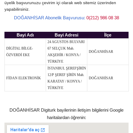
üyelik başvurunuzu çevirim içi olarak web sitemiz üzerinden
yapabilirsiniz.
DOĞANHİSAR Abonelik Başvurusu:
0(212) 986 08 38
Bayi Adı
Bayi Adresi
İlçe
24 AGUSTOS BULVARI
DİGİTAL BİLGE-
67 SELÇUK Mah.
DOĞANHİSAR
ÖZVERDİ EKE
AKŞEHİR / KONYA /
TÜRKİYE
İSTANBUL ŞEREFŞİRİN
12/P ŞEREF ŞİRİN Mah.
FİDAN ELEKTRONİK
DOĞANHİSAR
KARATAY / KONYA /
TÜRKİYE
DOĞANHİSAR Digiturk bayilerinin iletişim bilgilerini Google
haritalardan öğrenin: