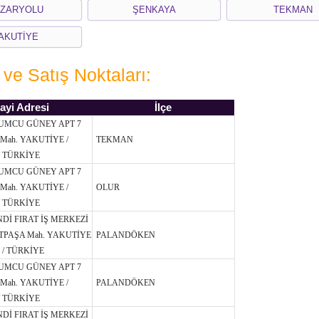
ZARYOLU
ŞENKAYA
TEKMAN
AKUTİYE
 ve Satış Noktaları:
ayi Adresi
İlçe
UMCU GÜNEY APT 7
Mah. YAKUTİYE /
TEKMAN
 TÜRKİYE
UMCU GÜNEY APT 7
Mah. YAKUTİYE /
OLUR
 TÜRKİYE
NDİ FIRAT İŞ MERKEZİ
TPAŞA Mah. YAKUTİYE
PALANDÖKEN
 / TÜRKİYE
UMCU GÜNEY APT 7
Mah. YAKUTİYE /
PALANDÖKEN
 TÜRKİYE
NDİ FIRAT İŞ MERKEZİ