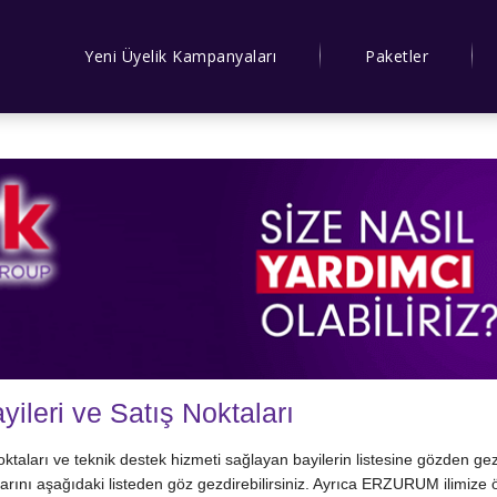
Yeni Üyelik Kampanyaları
Paketler
leri ve Satış Noktaları
oktaları ve teknik destek hizmeti sağlayan bayilerin listesine gözden gez
alarını aşağıdaki listeden göz gezdirebilirsiniz. Ayrıca ERZURUM ilimize ö