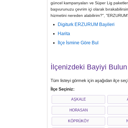
güncel kampanyaları ve Süper Lig paketleri v
başvurunuzu çevrim içi olarak bırakabilirs
hizmetini nereden alabilirim?", "ERZURUM'da
Digiturk ERZURUM Bayileri
Harita
İlçe İsmine Göre Bul
İlçenizdeki Bayiyi Bulun
Tüm listeyi görmek için aşağıdan ilçe seçi
İlçe Seçiniz:
AŞKALE
HORASAN
KÖPRÜKÖY