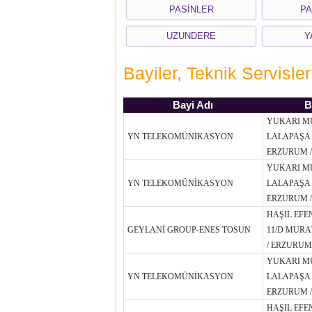
PASİNLER
PA
UZUNDERE
Y
Bayiler, Teknik Servisler
Bayi Adı
B
YUKARI M
YN TELEKOMÜNİKASYON
LALAPAŞA 
ERZURUM /
YUKARI M
YN TELEKOMÜNİKASYON
LALAPAŞA 
ERZURUM /
HAŞIL EFE
GEYLANİ GROUP-ENES TOSUN
11/D MURA
/ ERZURUM
YUKARI M
YN TELEKOMÜNİKASYON
LALAPAŞA 
ERZURUM /
HAŞIL EFE