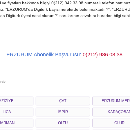
e fiyatları hakkında bilgiyi 0(212) 942 33 98 numaralı telefon hattımızd
iniz. "ERZURUM'da Digiturk bayisi nerelerde bulunmaktadır?", "ERZURUM'
 Digiturk üyesi nasıl olurum?" sorularının cevabını buradan bilgi sahibi
ERZURUM Abonelik Başvurusu:
0(212) 986 08 38
niz.
AZİZİYE
ÇAT
ERZURUM MER
ILICA
İSPİR
KARAÇOBA
NARMAN
OLTU
OLUR