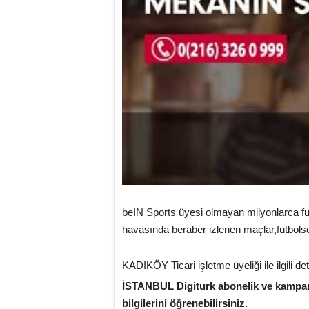
beIN Sports üyesi olmayan milyonlarca fut
havasında beraber izlenen maçlar,futbolsev
KADIKÖY Ticari işletme üyeliği ile ilgili de
İSTANBUL Digiturk abonelik ve kampanya
bilgilerini öğrenebilirsiniz.