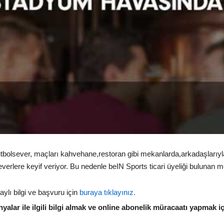
bolsever, maçları kahvehane,restoran gibi mekanlarda,arkadaşlarıyla i
erlere keyif veriyor. Bu nedenle beIN Sports ticari üyeliği bulunan mek
taylı bilgi ve başvuru için
buraya tıklayınız.
lar ile ilgili bilgi almak ve online abonelik müracaatı yapmak i