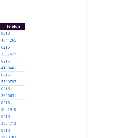
Telefon
0216
4644265
0216
3361477
0216
4189401
0216
5509797
0216
3606631
0216
3021919
0216
3854773
0216
3476703