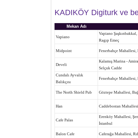
KADIKÖY Digiturk ve be
Mekan Adı
Vapiano Şaşkınbakkal, 
Vapiano
Ragıp Emeç
Midpoint
Fenerbahçe Mahallesi, 
Kalamış Marina - Amira
Develi
Selçuk Cadde
Cundalı Ayvalık
Fenerbahçe Mahallesi, 
Balıkçısı
The North Shield Pub
Göztepe Mahallesi, Bağ
Han
Caddebostan Mahallesi
Erenköy Mahallesi, Şem
Cafe Palas
İstanbul
Balon Cafe
Caferağa Mahallesi, Rı