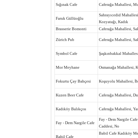
Sığınak Cafe
Caferağa Mahallesi, Mu
Sahrayıcedid Mahallesi
Faruk Güllüoğlu
Kozyatağı, Kadık
Brasserie Bomonti
Caferağa Mahallesi, Sa
Zürich Pub
Caferağa Mahallesi, Sa
Symbol Cafe
Şaşkınbakkal Mahallesi
Mor Meyhane
Osmanağa Mahallesi, Ku
Fokurtu Çay Bahçesi
Koşuyolu Mahallesi, İb
Kuzen Beer Cafe
Caferağa Mahallesi, Du
Kadıköy Balıkçısı
Caferağa Mahallesi, Ya
Fay - Dem Nargile Cafe
Fay - Dem Nargile Cafe
Caddesi, No
Babil Cafe Kadıköy Mer
Babil Cafe