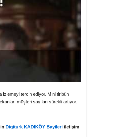
zlemeyi tercih ediyor. Mini tiribün
anları müşteri sayıları sürekli artıyor.
çin
Digiturk KADIKÖY Bayileri
iletişim