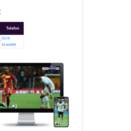
:
Telefon
0216
T
4144499