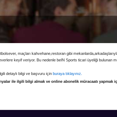
bolsever, maçları kahvehane,restoran gibi mekanlarda,arkadaşlarıyla i
erlere keyif veriyor. Bu nedenle beIN Sports ticari üyeliği bulunan mek
ili detaylı bilgi ve başvuru için
buraya tıklayınız.
lar ile ilgili bilgi almak ve online abonelik müracaatı yapmak i