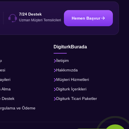
7/24 Destek
Hemen Başvur
i
Uzman Müşteri Temsilcileri
DigiturkBurada
şı
İletişim
esi
Hakkımızda
ayileri
Müşteri Hizmetleri
n Alma
Digiturk İçerikleri
e Destek
Digiturk Ticari Paketler
orgulama ve Ödeme