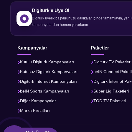
Digiturk'e Üye Ol
Digiturk üyelik başvurunuzu dakikalar içinde tamamlayın, yeni 
kampanyalardan hemen yararlanın.
Kampanyalar
Paketler
Kutulu Digiturk Kampanyaları
Digiturk TV Paketleri
Kutusuz Digiturk Kampanyaları
beIN Connect Paketl
Digiturk İnternet Kampanyaları
Digiturk İnternet Pake
beIN Sports Kampanyaları
Süper Lig Paketleri
Diğer Kampanyalar
TOD TV Paketleri
Marka Fırsatları