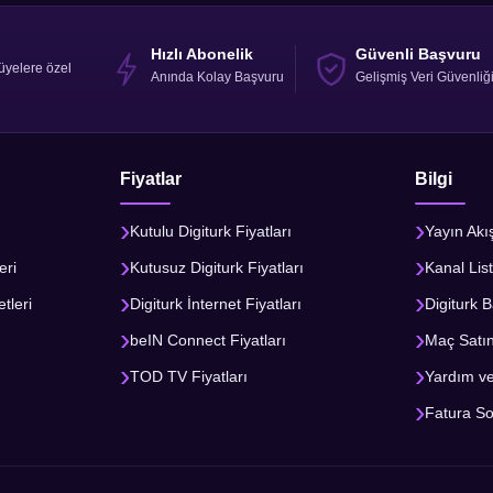
Hızlı Abonelik
Güvenli Başvuru
üyelere özel
Anında Kolay Başvuru
Gelişmiş Veri Güvenliğ
Fiyatlar
Bilgi
Kutulu Digiturk Fiyatları
Yayın Akı
eri
Kutusuz Digiturk Fiyatları
Kanal List
tleri
Digiturk İnternet Fiyatları
Digiturk B
beIN Connect Fiyatları
Maç Satı
TOD TV Fiyatları
Yardım v
Fatura S