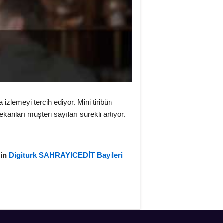
zlemeyi tercih ediyor. Mini tiribün
anları müşteri sayıları sürekli artıyor.
çin
Digiturk SAHRAYICEDİT Bayileri