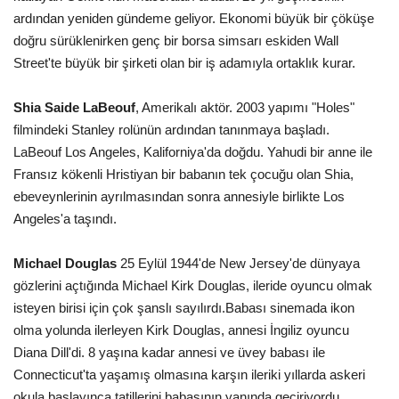
ardından yeniden gündeme geliyor. Ekonomi büyük bir çöküşe
doğru sürüklenirken genç bir borsa simsarı eskiden Wall
Street'te büyük bir şirketi olan bir iş adamıyla ortaklık kurar.
Shia Saide LaBeouf
, Amerikalı aktör. 2003 yapımı "Holes"
filmindeki Stanley rolünün ardından tanınmaya başladı.
LaBeouf Los Angeles, Kaliforniya'da doğdu. Yahudi bir anne ile
Fransız kökenli Hristiyan bir babanın tek çocuğu olan Shia,
ebeveynlerinin ayrılmasından sonra annesiyle birlikte Los
Angeles'a taşındı.
Michael Douglas
25 Eylül 1944'de New Jersey'de dünyaya
gözlerini açtığında Michael Kirk Douglas, ileride oyuncu olmak
isteyen birisi için çok şanslı sayılırdı.Babası sinemada ikon
olma yolunda ilerleyen Kirk Douglas, annesi İngiliz oyuncu
Diana Dill'di. 8 yaşına kadar annesi ve üvey babası ile
Connecticut'ta yaşamış olmasına karşın ileriki yıllarda askeri
okula başlayınca tatillerini babasının yanında geçiriyordu.