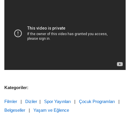
Kategoriler:
Filmler
|
Diziler
|
Spor Yayınları
|
Çocuk Programları
|
Belgeseller
|
Yaşam ve Eğlence