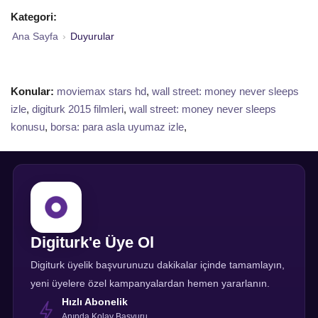
Kategori:
Ana Sayfa
›
Duyurular
Konular:
moviemax stars hd
,
wall street: money never sleeps
izle
,
digiturk 2015 filmleri
,
wall street: money never sleeps
konusu
,
borsa: para asla uyumaz izle
,
Digiturk'e Üye Ol
Digiturk üyelik başvurunuzu dakikalar içinde tamamlayın,
yeni üyelere özel kampanyalardan hemen yararlanın.
Hızlı Abonelik
Anında Kolay Başvuru