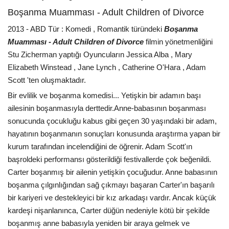
Boşanma Muamması - Adult Children of Divorce
2013 - ABD Tür : Komedi , Romantik türündeki
Boşanma
Muamması - Adult Children of Divorce
filmin yönetmenliğini
Stu Zicherman yaptığı Oyuncuların Jessica Alba , Mary
Elizabeth Winstead , Jane Lynch , Catherine O'Hara , Adam
Scott 'ten oluşmaktadır.
Bir evlilik ve boşanma komedisi... Yetişkin bir adamın başı
ailesinin boşanmasıyla derttedir.Anne-babasının boşanması
sonucunda çocukluğu kabus gibi geçen 30 yaşındaki bir adam,
hayatının boşanmanın sonuçları konusunda araştırma yapan bir
kurum tarafından incelendiğini de öğrenir. Adam Scott'ın
başroldeki performansı gösterildiği festivallerde çok beğenildi.
Carter boşanmış bir ailenin yetişkin çocuğudur. Anne babasının
boşanma çılgınlığından sağ çıkmayı başaran Carter'ın başarılı
bir kariyeri ve destekleyici bir kız arkadaşı vardır. Ancak küçük
kardeşi nişanlanınca, Carter düğün nedeniyle kötü bir şekilde
boşanmış anne babasıyla yeniden bir araya gelmek ve