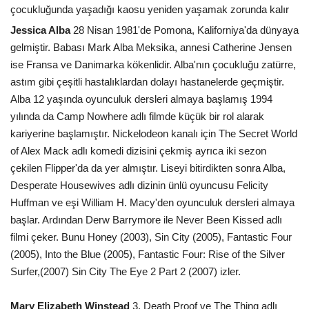
çocukluğunda yaşadığı kaosu yeniden yaşamak zorunda kalır
Jessica Alba
28 Nisan 1981'de Pomona, Kaliforniya'da dünyaya
gelmiştir. Babası Mark Alba Meksika, annesi Catherine Jensen
ise Fransa ve Danimarka kökenlidir. Alba'nın çocukluğu zatürre,
astım gibi çeşitli hastalıklardan dolayı hastanelerde geçmiştir.
Alba 12 yaşında oyunculuk dersleri almaya başlamış 1994
yılında da Camp Nowhere adlı filmde küçük bir rol alarak
kariyerine başlamıştır. Nickelodeon kanalı için The Secret World
of Alex Mack adlı komedi dizisini çekmiş ayrıca iki sezon
çekilen Flipper'da da yer almıştır. Liseyi bitirdikten sonra Alba,
Desperate Housewives adlı dizinin ünlü oyuncusu Felicity
Huffman ve eşi William H. Macy'den oyunculuk dersleri almaya
başlar. Ardından Derw Barrymore ile Never Been Kissed adlı
filmi çeker. Bunu Honey (2003), Sin City (2005), Fantastic Four
(2005), Into the Blue (2005), Fantastic Four: Rise of the Silver
Surfer,(2007) Sin City The Eye 2 Part 2 (2007) izler.
Mary Elizabeth Winstead
3, Death Proof ve The Thing adlı