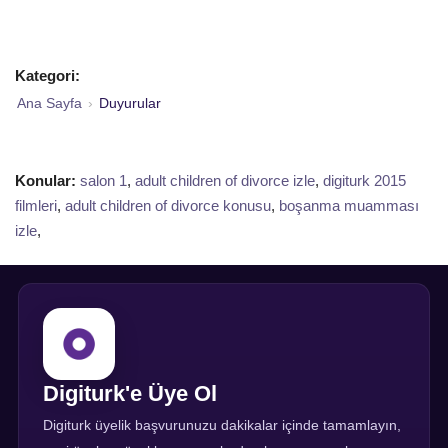
Kategori:
Ana Sayfa
›
Duyurular
Konular:
salon 1
,
adult children of divorce izle
,
digiturk 2015
filmleri
,
adult children of divorce konusu
,
boşanma muamması
izle
,
Digiturk'e Üye Ol
Digiturk üyelik başvurunuzu dakikalar içinde tamamlayın,