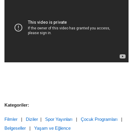
Kategoriler:
Filmler
|
Diziler
|
Spor Yayınları
|
Çocuk Programları
|
Belgeseller
|
Yaşam ve Eğlence