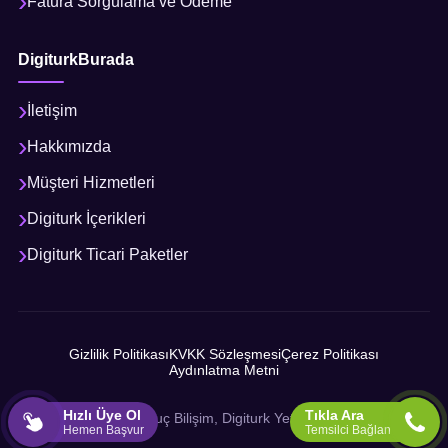
Fatura Sorgulama ve Ödeme
DigiturkBurada
İletişim
Hakkımızda
Müşteri Hizmetleri
Digiturk İçerikleri
Digiturk Ticari Paketler
Gizlilik Politikası
KVKK Sözleşmesi
Çerez Politikası
Aydınlatma Metni
Hızlı Üye Ol
Tıkla Ara
© 2026 Sonuç Bilişim, Digiturk Yetkili İş Ortağı
Hemen Başvur
Temsilci Bağlan