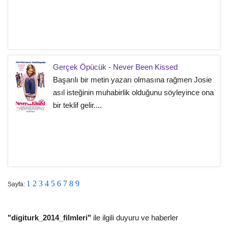
Gerçek Öpücük - Never Been Kissed
Başarılı bir metin yazarı olmasına rağmen Josie
asıl isteğinin muhabirlik olduğunu söyleyince ona
bir teklif gelir....
1
2
3
4
5
6
7
8
9
Sayfa:
"digiturk_2014_filmleri"
ile ilgili duyuru ve haberler