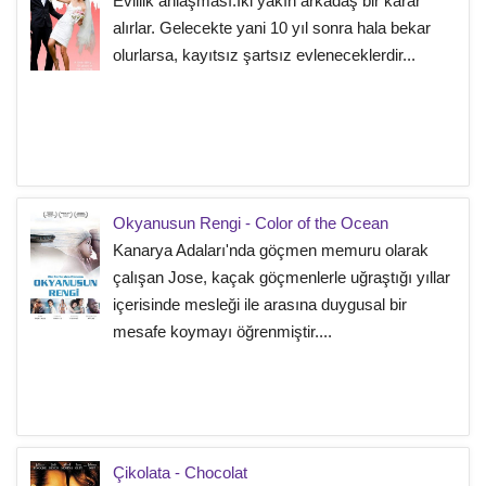
Evlilik anlaşması.İki yakın arkadaş bir karar
alırlar. Gelecekte yani 10 yıl sonra hala bekar
olurlarsa, kayıtsız şartsız evleneceklerdir...
Okyanusun Rengi - Color of the Ocean
Kanarya Adaları'nda göçmen memuru olarak
çalışan Jose, kaçak göçmenlerle uğraştığı yıllar
içerisinde mesleği ile arasına duygusal bir
mesafe koymayı öğrenmiştir....
Çikolata - Chocolat