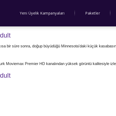
Yeni Üyelik Kampanyaları
Paketler
dult
sa bir süre sonra, doğup büyüdüğü Minnesota'daki küçük kasabasına 
iturk Moviemax Premier HD kanalından yüksek görüntü kalitesiyle izley
dult