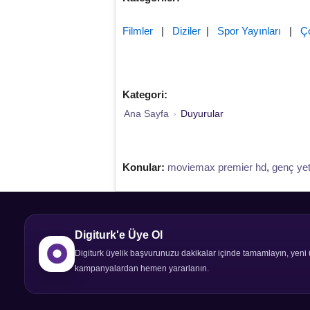
Filmler
|
Diziler
|
Spor Yayınları
|
Ç
Kategori:
Ana Sayfa
›
Duyurular
Konular:
moviemax premier hd
,
genç ye
Digiturk'e Üye Ol
Digiturk üyelik başvurunuzu dakikalar içinde tamamlayın, yeni 
kampanyalardan hemen yararlanın.