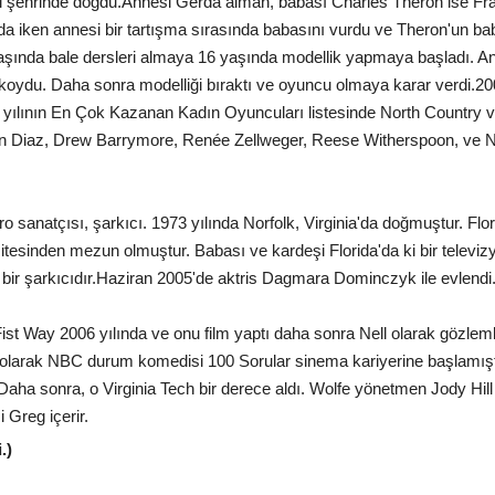
 şehrinde doğdu.Annesi Gerda alman, babası Charles Theron ise Frans
nda iken annesi bir tartışma sırasında babasını vurdu ve Theron'un bab
ında bale dersleri almaya 16 yaşında modellik yapmaya başladı. Ancak
 koydu. Daha sonra modelliği bıraktı ve oyuncu olmaya karar verdi.20
 yılının En Çok Kazanan Kadın Oyuncuları listesinde North Country ve A
on Diaz, Drew Barrymore, Renée Zellweger, Reese Witherspoon, ve Ni
o sanatçısı, şarkıcı. 1973 yılında Norfolk, Virginia'da doğmuştur. Flori
tesinden mezun olmuştur. Babası ve kardeşi Florida'da ki bir televiz
l bir şarkıcıdır.Haziran 2005'de aktris Dagmara Dominczyk ile evlendi
 Fist Way 2006 yılında ve onu film yaptı daha sonra Nell olarak gözlem
ill olarak NBC durum komedisi 100 Sorular sinema kariyerine başlamışt
a sonra, o Virginia Tech bir derece aldı. Wolfe yönetmen Jody Hill il
 Greg içerir.
.)