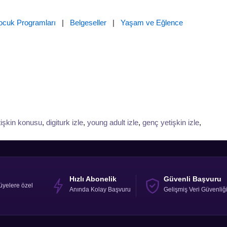
ocuk Programları
|
Belgeseller
|
Yaşam ve Eğlence
tişkin konusu
,
digiturk izle
,
young adult izle
,
genç yetişkin izle
,
Hızlı Abonelik
Güvenli Başvuru
üyelere özel
Anında Kolay Başvuru
Gelişmiş Veri Güvenliğ