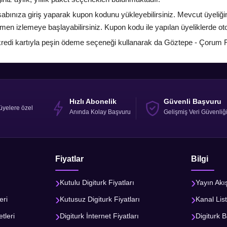
bınıza giriş yaparak kupon kodunu yükleyebilirsiniz. Mevcut üyeliği
emen izlemeye başlayabilirsiniz. Kupon kodu ile yapılan üyeliklerde 
k kredi kartıyla peşin ödeme seçeneği kullanarak da Göztepe - Çorum FK
Hızlı Abonelik
Güvenli Başvuru
üyelere özel
Anında Kolay Başvuru
Gelişmiş Veri Güvenliğ
Fiyatlar
Bilgi
Kutulu Digiturk Fiyatları
Yayın Akı
eri
Kutusuz Digiturk Fiyatları
Kanal List
tleri
Digiturk İnternet Fiyatları
Digiturk B