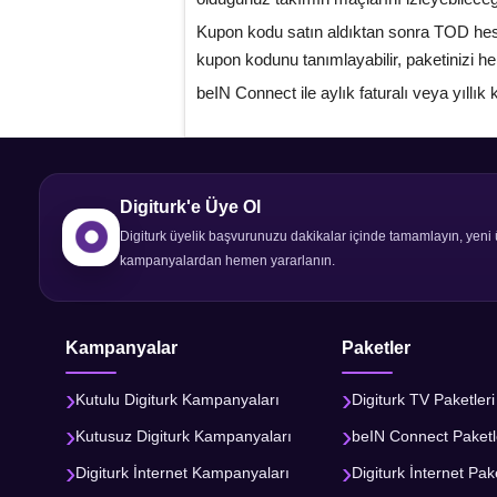
Kupon kodu satın aldıktan sonra TOD hesa
kupon kodunu tanımlayabilir, paketinizi h
beIN Connect ile aylık faturalı veya yıllı
Digiturk'e Üye Ol
Digiturk üyelik başvurunuzu dakikalar içinde tamamlayın, yeni 
kampanyalardan hemen yararlanın.
Kampanyalar
Paketler
Kutulu Digiturk Kampanyaları
Digiturk TV Paketleri
Kutusuz Digiturk Kampanyaları
beIN Connect Paketl
Digiturk İnternet Kampanyaları
Digiturk İnternet Pake