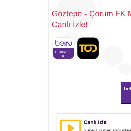
Göztepe - Çorum FK M
Canlı İzle!
be
Canlı İzle
Süper Lig maçlarını inter