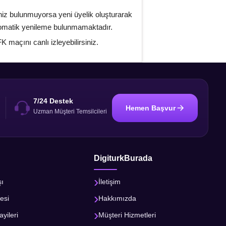
niz bulunmuyorsa yeni üyelik oluşturarak
otomatik yenileme bulunmamaktadır.
 maçını canlı izleyebilirsiniz.
7/24 Destek
Hemen Başvur
i
Uzman Müşteri Temsilcileri
DigiturkBurada
şı
İletişim
esi
Hakkımızda
ayileri
Müşteri Hizmetleri