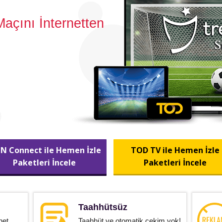
açını İnternetten
IN Connect ile Hemen İzle
TOD TV ile Hemen İzle
Paketleri İncele
Paketleri İncele
Taahhütsüz
net
Taahhüt ve otomatik çekim yok!