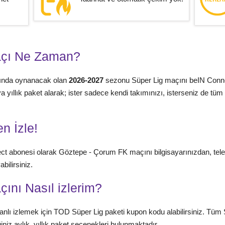
açı Ne Zaman?
sında oynanacak olan
2026-2027
sezonu Süper Lig maçını beIN Conne
 veya yıllık paket alarak; ister sadece kendi takımınızı, isterseniz de 
n İzle!
ct abonesi olarak Göztepe - Çorum FK maçını bilgisayarınızdan, te
bilirsiniz.
ını Nasıl izlerim?
nlı izlemek için TOD Süper Lig paketi kupon kodu alabilirsiniz. Tüm 
niz aylık, yıllık paket seçenekleri bulunmaktadır.