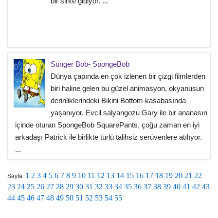
bir sirke gidiyor. ...
Sünger Bob- SpongeBob
Dünya çapında en çok izlenen bir çizgi filmlerden
biri haline gelen bu güzel animasyon, okyanusun
derinliklerindeki Bikini Bottom kasabasında
yaşanıyor. Evcil salyangozu Gary ile bir ananasın
içinde oturan SpongeBob SquarePants, çoğu zaman en iyi
arkadaşı Patrick ile birlikte türlü talihsiz serüvenlere atılıyor.
...
1
2
3
4
5
6
7
8
9
10
11
12
13
14
15
16
17
18
19
20
21
22
Sayfa:
23
24
25
26
27
28
29
30
31
32
33
34
35
36
37
38
39
40
41
42
43
44
45
46
47
48
49
50
51
52
53
54
55