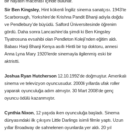
bir hayatın macerası içinde bulurlar.
Sir Ben Kingsley
, Hint kökenli İngiliz sinema sanatçısı. 1943'te
Scarborough, Yorkshire'de Krishna Pandit Bhanji adıyla doğdu
ve Pendlebury'de büyüdü. Salford Üniversitesinde öğrenim
gördü. Daha sonra Lancashire'da şimdi ki Ben Kingsley
Tiyatrosuna evsahibi olan Pendleton Koleji'nden eğitim aldı.
Babası Harji Bhanji Kenya asıllı Hintli bir tıp doktoru, annesi
Anna Lyna Mary 1920'lerde sinemayla ilgilenmiş eski bir
aktristti.
Joshua Ryan Hutcherson
12.10.1992'de doğmuştur. Amerikalı
sinema ve televizyon oyuncusudur. 2000li yıllarda ufak roller
yaparak oyunculuğa adım atmıştır. 30 Mart 2008'de genç
oyuncu ödülü kazanmıştır.
Cynthia Nixon
, 12 yaşıda iken oyunculuğa başladı. Sinema
dünyasındaki ilk çıkışını Little Darlings isimli filmle yaptı. Uzun
yıllar Broadway de sahnelenen oyunlarda yer aldı. 20 yıl