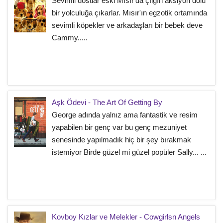
Sevimli dostlar eski Mısır'da çılgın aksiyon dolu
bir yolculuğa çıkarlar. Mısır'ın egzotik ortamında
sevimli köpekler ve arkadaşları bir bebek deve
Cammy.....
Aşk Ödevi - The Art Of Getting By
George adında yalnız ama fantastik ve resim
yapabilen bir genç var bu genç mezuniyet
senesinde yapılmadık hiç bir şey bırakmak
istemiyor Birde güzel mi güzel popüler Sally... ...
Kovboy Kızlar ve Melekler - Cowgirlsn Angels