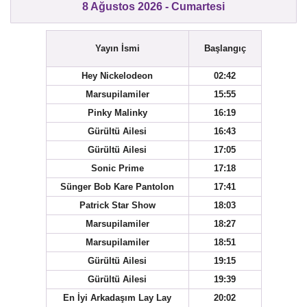
8 Ağustos 2026 - Cumartesi
Yayın İsmi
Başlangıç
Hey Nickelodeon
02:42
Marsupilamiler
15:55
Pinky Malinky
16:19
Gürültü Ailesi
16:43
Gürültü Ailesi
17:05
Sonic Prime
17:18
Sünger Bob Kare Pantolon
17:41
Patrick Star Show
18:03
Marsupilamiler
18:27
Marsupilamiler
18:51
Gürültü Ailesi
19:15
Gürültü Ailesi
19:39
En İyi Arkadaşım Lay Lay
20:02