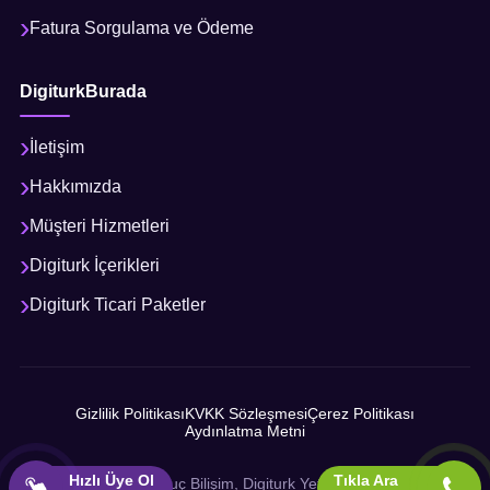
Fatura Sorgulama ve Ödeme
DigiturkBurada
İletişim
Hakkımızda
Müşteri Hizmetleri
Digiturk İçerikleri
Digiturk Ticari Paketler
Gizlilik Politikası
KVKK Sözleşmesi
Çerez Politikası
Aydınlatma Metni
Hızlı Üye Ol
Tıkla Ara
© 2026 Sonuç Bilişim, Digiturk Yetkili İş Ortağı