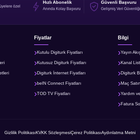
Hızlı Abonelik
Güvenli Başvuru
üyelere özel
Anında Kolay Başvuru
Gelişmiş Veri Güvenliğ
Fiyatlar
Bilgi
Kutulu Digiturk Fiyatları
Yayın Akı
eri
Kutusuz Digiturk Fiyatları
Kanal List
tleri
Digiturk İnternet Fiyatları
Digiturk B
beIN Connect Fiyatları
Maç Satı
TOD TV Fiyatları
Yardım v
Fatura S
Gizlilik Politikası
KVKK Sözleşmesi
Çerez Politikası
Aydınlatma Metni