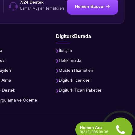
7/24 Destek
Hemen Başvur
i
Uzman Müşteri Temsilcileri
DigiturkBurada
şı
İletişim
esi
Hakkımızda
ayileri
Müşteri Hizmetleri
n Alma
Digiturk İçerikleri
e Destek
Digiturk Ticari Paketler
orgulama ve Ödeme
Hemen Ara
0(212) 986 08 38