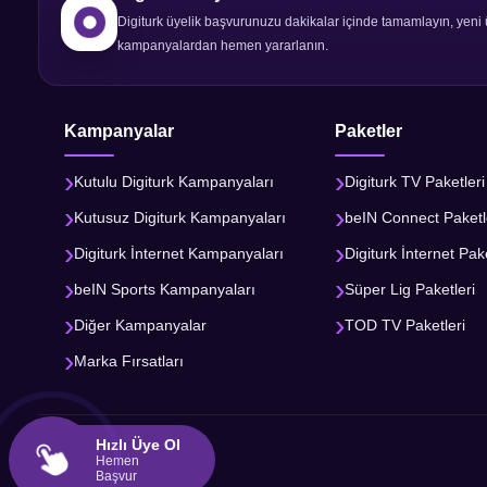
Digiturk üyelik başvurunuzu dakikalar içinde tamamlayın, yeni 
kampanyalardan hemen yararlanın.
Kampanyalar
Paketler
Kutulu Digiturk Kampanyaları
Digiturk TV Paketleri
Kutusuz Digiturk Kampanyaları
beIN Connect Paketl
Digiturk İnternet Kampanyaları
Digiturk İnternet Pake
beIN Sports Kampanyaları
Süper Lig Paketleri
Diğer Kampanyalar
TOD TV Paketleri
Marka Fırsatları
Hızlı Üye Ol
Hemen
Başvur