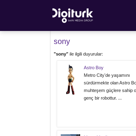
sony
"sony"
ile ilgili duyurular:
Astro Boy
Metro City'de yaşamını
sürdürmekte olan Astro Bo
muhteşem güçlere sahip o
genç bir robottur. ...