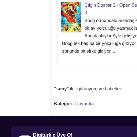
Çılgın Dostlar 3 - Open S
3
Boog ormandaki arkadaşlar
bir av yolculuğu yapmak is
Ancak olaylar öyle gelişiyo
Boog tek başına bir yolculuğa çıkıyor
sonunda bir sirke gidiyor. ...
"sony"
ile ilgili duyuru ve haberler
Kategori:
Duyurular
Digiturk'e Üye Ol