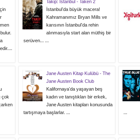
Takip: İstanbul - Taken 2
çin
İstanbul'da büyük macera!
r
Kahramanımız Bryan Mills ve
Hemen
karısının İstanbul'da rehin
 bulur.
alınmasıyla start alan müthiş bir
la
serüven... ...
dir....
Jane Austen Kitap Kulübü - The
Jane Austen Book Club
u
Kalifornaya'da yaşayan beş
g çok
kadın ve tanıştıkları bir erkek,
çarken
Jane Austen kitapları konusunda
tartışmaya başlarlar. ...
...