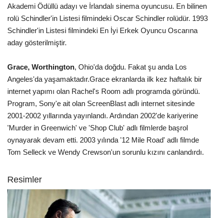
Akademi Ödüllü adayı ve İrlandalı sinema oyuncusu. En bilinen
rolü Schindler'in Listesi filmindeki Oscar Schindler rolüdür. 1993
Schindler'in Listesi filmindeki En İyi Erkek Oyuncu Oscarına
aday gösterilmiştir.
Grace, Worthington
, Ohio'da doğdu. Fakat şu anda Los
Angeles'da yaşamaktadır.Grace ekranlarda ilk kez haftalık bir
internet yapımı olan Rachel's Room adlı programda göründü.
Program, Sony'e ait olan ScreenBlast adlı internet sitesinde
2001-2002 yıllarında yayınlandı. Ardından 2002'de kariyerine
'Murder in Greenwich' ve 'Shop Club' adlı filmlerde başrol
oynayarak devam etti. 2003 yılında '12 Mile Road' adlı filmde
Tom Selleck ve Wendy Crewson'un sorunlu kızını canlandırdı.
Resimler