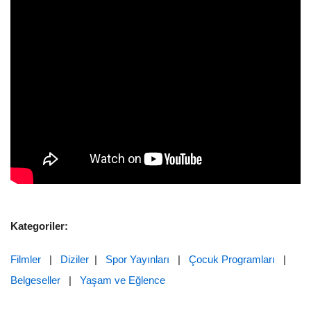
Kategoriler:
Filmler
|
Diziler
|
Spor Yayınları
|
Çocuk Programları
|
Belgeseller
|
Yaşam ve Eğlence