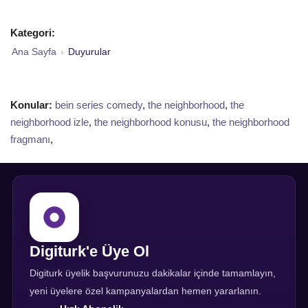
Kategori:
Ana Sayfa
›
Duyurular
Konular:
bein series comedy
,
the neighborhood
,
the
neighborhood izle
,
the neighborhood konusu
,
the neighborhood
fragmanı
,
Digiturk'e Üye Ol
Digiturk üyelik başvurunuzu dakikalar içinde tamamlayın,
yeni üyelere özel kampanyalardan hemen yararlanın.