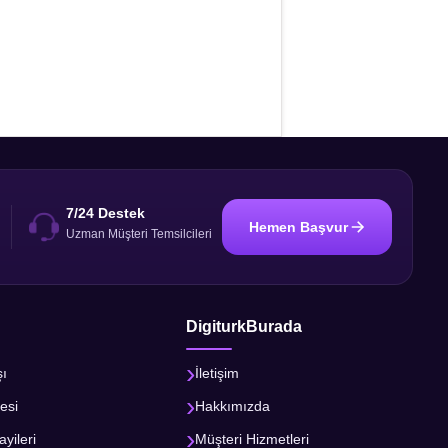
7/24 Destek
Hemen Başvur
i
Uzman Müşteri Temsilcileri
DigiturkBurada
şı
İletişim
esi
Hakkımızda
ayileri
Müşteri Hizmetleri