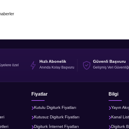
 haberler
Hızlı Abonelik
Güvenli Başvuru
üyelere özel
Anında Kolay Başvuru
Gelişmiş Veri Güvenliğ
Fiyatlar
Bilgi
Kutulu Digiturk Fiyatları
Yayın Akı
eri
Kutusuz Digiturk Fiyatları
Kanal List
tleri
Digiturk İnternet Fiyatları
Digiturk B