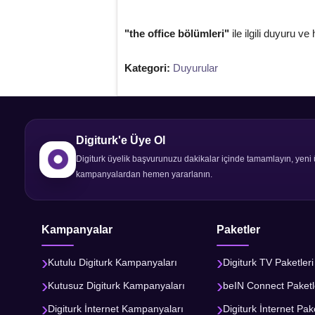
"the office bölümleri"
ile ilgili duyuru ve
Kategori:
Duyurular
Digiturk'e Üye Ol
Digiturk üyelik başvurunuzu dakikalar içinde tamamlayın, yeni 
kampanyalardan hemen yararlanın.
Kampanyalar
Paketler
Kutulu Digiturk Kampanyaları
Digiturk TV Paketleri
Kutusuz Digiturk Kampanyaları
beIN Connect Paketl
Digiturk İnternet Kampanyaları
Digiturk İnternet Pake