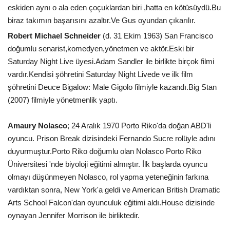
eskiden aynı o ala eden çoçuklardan biri ,hatta en kötüsüydü.Bu
biraz takımın başarısını azaltır.Ve Gus oyundan çıkarılır.
Robert Michael Schneider
(d. 31 Ekim 1963) San Francisco
doğumlu senarist,komedyen,yönetmen ve aktör.Eski bir
Saturday Night Live üyesi.Adam Sandler ile birlikte birçok filmi
vardır.Kendisi şöhretini Saturday Night Livede ve ilk film
şöhretini Deuce Bigalow: Male Gigolo filmiyle kazandı.Big Stan
(2007) filmiyle yönetmenlik yaptı.
Amaury Nolasco
; 24 Aralık 1970 Porto Riko'da doğan ABD'li
oyuncu. Prison Break dizisindeki Fernando Sucre rolüyle adını
duyurmuştur.Porto Riko doğumlu olan Nolasco Porto Riko
Üniversitesi 'nde biyoloji eğitimi almıştır. İlk başlarda oyuncu
olmayı düşünmeyen Nolasco, rol yapma yeteneğinin farkına
vardıktan sonra, New York'a geldi ve American British Dramatic
Arts School Falcon'dan oyunculuk eğitimi aldı.House dizisinde
oynayan Jennifer Morrison ile birliktedir.