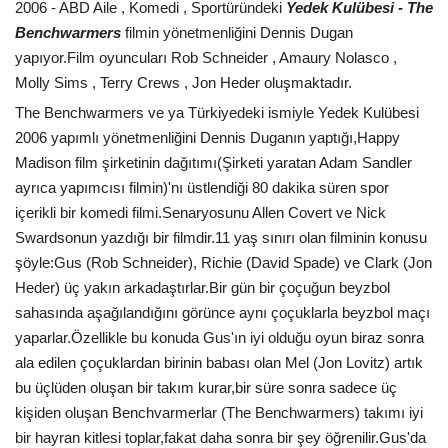
2006 - ABD Aile , Komedi , Sportüründeki
Yedek Kulübesi - The
Benchwarmers
filmin yönetmenliğini Dennis Dugan
yapıyor.Film oyuncuları Rob Schneider , Amaury Nolasco ,
Molly Sims , Terry Crews , Jon Heder oluşmaktadır.
The Benchwarmers ve ya Türkiyedeki ismiyle Yedek Kulübesi
2006 yapımlı yönetmenliğini Dennis Duganın yaptığı,Happy
Madison film şirketinin dağıtımı(Şirketi yaratan Adam Sandler
ayrıca yapımcısı filmin)'nı üstlendiği 80 dakika süren spor
içerikli bir komedi filmi.Senaryosunu Allen Covert ve Nick
Swardsonun yazdığı bir filmdir.11 yaş sınırı olan filminin konusu
şöyle:Gus (Rob Schneider), Richie (David Spade) ve Clark (Jon
Heder) üç yakın arkadaştırlar.Bir gün bir çoçuğun beyzbol
sahasında aşağılandığını görünce aynı çoçuklarla beyzbol maçı
yaparlar.Özellikle bu konuda Gus'ın iyi olduğu oyun biraz sonra
ala edilen çoçuklardan birinin babası olan Mel (Jon Lovitz) artık
bu üçlüden oluşan bir takım kurar,bir süre sonra sadece üç
kişiden oluşan Benchvarmerlar (The Benchwarmers) takımı iyi
bir hayran kitlesi toplar,fakat daha sonra bir şey öğrenilir.Gus'da