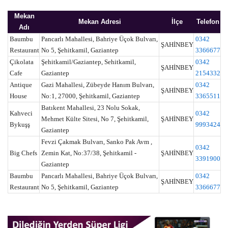
Mekan
Mekan Adresi
İlçe
Telefon
Adı
Baumbu
Pancarlı Mahallesi, Bahriye Üçok Bulvarı,
0342
ŞAHİNBEY
Restaurant
No 5, Şehitkamil, Gaziantep
3366677
Çikolata
Şehitkamil/Gaziantep, Sehitkamil,
0342
ŞAHİNBEY
Cafe
Gaziantep
2154332
Antique
Gazi Mahallesi, Zübeyde Hanım Bulvarı,
0342
ŞAHİNBEY
House
No:1, 27000, Şehitkamil, Gaziantep
3365511
Batıkent Mahallesi, 23 Nolu Sokak,
Kahveci
0342
Mehmet Külte Sitesi, No 7, Şehitkamil,
ŞAHİNBEY
Bykuşş
9993424
Gaziantep
Fevzi Çakmak Bulvarı, Sanko Pak Avm ,
0342
Big Chefs
Zemin Kat, No:37/38, Şehitkamil -
ŞAHİNBEY
3391900
Gaziantep
Baumbu
Pancarlı Mahallesi, Bahriye Üçok Bulvarı,
0342
ŞAHİNBEY
Restaurant
No 5, Şehitkamil, Gaziantep
3366677