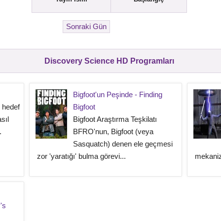
Discovery Science HD Programları
Bigfoot'un Peşinde - Finding
 hedef
Bigfoot
sıl
Bigfoot Araştırma Teşkilatı
.
BFRO'nun, Bigfoot (veya
Sasquatch) denen ele geçmesi
zor 'yaratığı' bulma görevi...
mekaniz
's