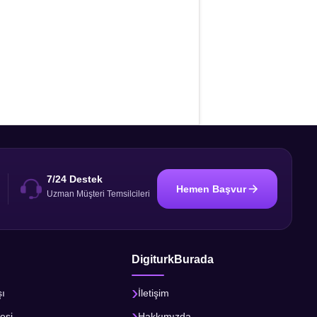
7/24 Destek
Hemen Başvur
i
Uzman Müşteri Temsilcileri
DigiturkBurada
şı
İletişim
esi
Hakkımızda