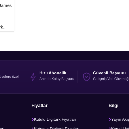
 James
k...
Hızlı Abonelik
Güvenli Başvuru
üyelere özel
Anında Kolay Başvuru
Gelişmiş Veri Güvenliğ
Fiyatlar
Bilgi
Kutulu Digiturk Fiyatları
Yayın Akı
eri
Kutusuz Digiturk Fiyatları
Kanal List