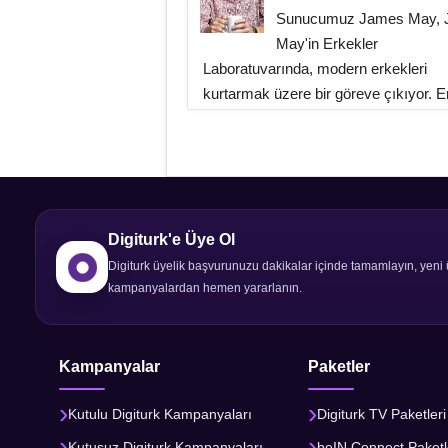
Sunucumuz James May,
May'in Erkekler
Laboratuvarında, modern erkekleri
kurtarmak üzere bir göreve çıkıyor. Er
Digiturk'e Üye Ol
Digiturk üyelik başvurunuzu dakikalar içinde tamamlayın, yeni 
kampanyalardan hemen yararlanın.
Kampanyalar
Paketler
Kutulu Digiturk Kampanyaları
Digiturk TV Paketleri
Kutusuz Digiturk Kampanyaları
beIN Connect Paketl