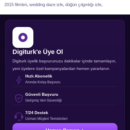
2015 filmleri
,
wedding daze izle
,
düğün çılgınlığı izle
,
Digiturk'e Üye Ol
Digiturk üyelik başvurunuzu dakikalar içinde tamamlayın,
yeni üyelere özel kampanyalardan hemen yararlanın.
Hızlı Abonelik
Anında Kolay Başvuru
Güvenli Başvuru
Gelişmiş Veri Güvenliği
7/24 Destek
Uzman Müşteri Temsilcileri