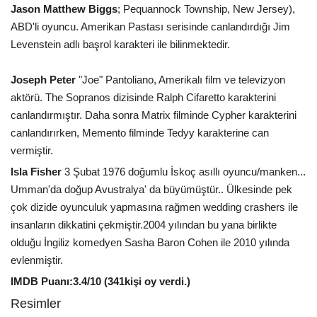
Jason Matthew Biggs
; Pequannock Township, New Jersey),
ABD'li oyuncu. Amerikan Pastası serisinde canlandırdığı Jim
Levenstein adlı başrol karakteri ile bilinmektedir.
Joseph Peter
"Joe" Pantoliano, Amerikalı film ve televizyon
aktörü. The Sopranos dizisinde Ralph Cifaretto karakterini
canlandırmıştır. Daha sonra Matrix filminde Cypher karakterini
canlandırırken, Memento filminde Tedyy karakterine can
vermiştir.
Isla Fisher
3 Şubat 1976 doğumlu İskoç asıllı oyuncu/manken...
Umman'da doğup Avustralya' da büyümüştür.. Ülkesinde pek
çok dizide oyunculuk yapmasına rağmen wedding crashers ile
insanların dikkatini çekmiştir.2004 yılından bu yana birlikte
olduğu İngiliz komedyen Sasha Baron Cohen ile 2010 yılında
evlenmiştir.
IMDB Puanı:3.4/10 (341kişi oy verdi.)
Resimler