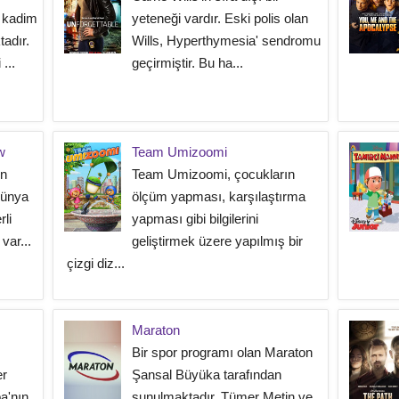
i kadim
yeteneği vardır. Eski polis olan
tadır.
Wills, Hyperthymesia' sendromu
...
geçirmiştir. Bu ha...
w
Team Umizoomi
ın
Team Umizoomi, çocukların
Dünya
ölçüm yapması, karşılaştırma
li
yapması gibi bilgilerini
var...
geliştirmek üzere yapılmış bir
çizgi diz...
Maraton
Bir spor programı olan Maraton
er
Şansal Büyüka tarafından
ba'nın
sunulmaktadır. Tümer Metin ve