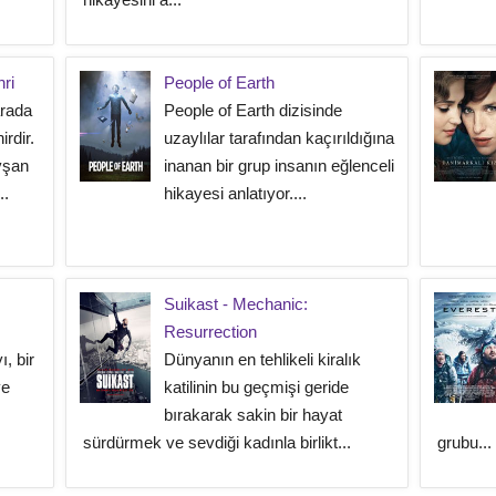
ri
People of Earth
arada
People of Earth dizisinde
rdir.
uzaylılar tarafından kaçırıldığına
vşan
inanan bir grup insanın eğlenceli
..
hikayesi anlatıyor....
Suikast - Mechanic:
Resurrection
ı, bir
Dünyanın en tehlikeli kiralık
ye
katilinin bu geçmişi geride
bırakarak sakin bir hayat
sürdürmek ve sevdiği kadınla birlikt...
grubu...