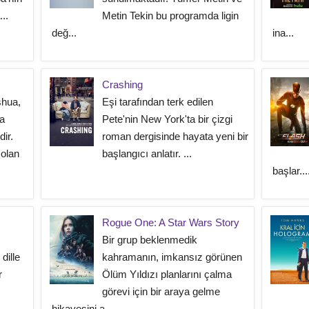
..
Metin Tekin bu programda ligin
değ...
ina...
Crashing
shua,
Eşi tarafından terk edilen
a
Pete'nin New York'ta bir çizgi
ir.
roman dergisinde hayata yeni bir
olan
başlangıcı anlatır. ...
başlar...
Rogue One: A Star Wars Story
Bir grup beklenmedik
 dille
kahramanın, imkansız görünen
r
Ölüm Yıldızı planlarını çalma
görevi için bir araya gelme
hikayesini a...