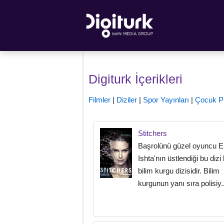
Digiturk İçerikleri
Filmler
|
Diziler
|
Spor Yayınları
|
Çocuk P
Stitchers
Başrolünü güzel oyuncu
Ishta'nın üstlendiği bu dizi 
bilim kurgu dizisidir. Bilim
kurgunun yanı sıra polisiy..