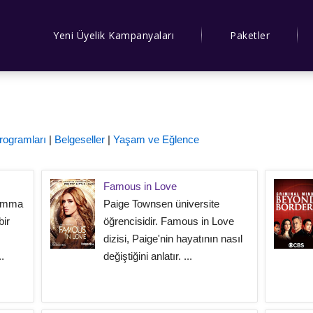
Yeni Üyelik Kampanyaları
Paketler
rogramları
|
Belgeseller
|
Yaşam ve Eğlence
Famous in Love
 Emma
Paige Townsen üniversite
bir
öğrencisidir. Famous in Love
dizisi, Paige'nin hayatının nasıl
.
değiştiğini anlatır. ...