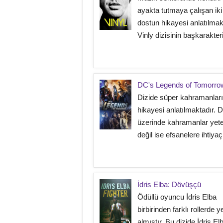
ayakta tutmaya çalışan ik
dostun hikayesi anlatılmak
Vinly dizisinin başkarakteri 
DC's Legends of Tomorro
Dizide süper kahramanlar
hikayesi anlatılmaktadır. 
üzerinde kahramanlar yeter
değil ise efsanelere ihtiyaç 
İdris Elba: Dövüşçü
Ödüllü oyuncu İdris Elba
birbirinden farklı rollerde y
almıştır. Bu dizide İdris El