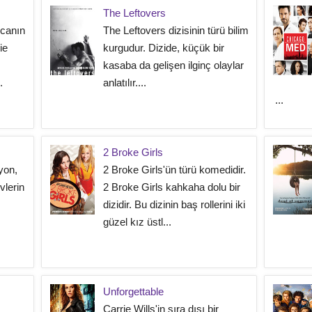
The Leftovers
ecanın
The Leftovers dizisinin türü bilim
ie
kurgudur. Dizide, küçük bir
kasaba da gelişen ilginç olaylar
.
anlatılır....
...
2 Broke Girls
yon,
2 Broke Girls'ün türü komedidir.
vlerin
2 Broke Girls kahkaha dolu bir
dizidir. Bu dizinin baş rollerini iki
güzel kız üstl...
Unforgettable
Carrie Wills'in sıra dışı bir