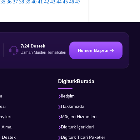
35
36
37
38
39
40
41
42
43
44
45
46
47
7/24 Destek
Hemen Başvur
i
Uzman Müşteri Temsilcileri
DigiturkBurada
şı
İletişim
esi
Hakkımızda
ayileri
Müşteri Hizmetleri
n Alma
Digiturk İçerikleri
e Destek
Digiturk Ticari Paketler