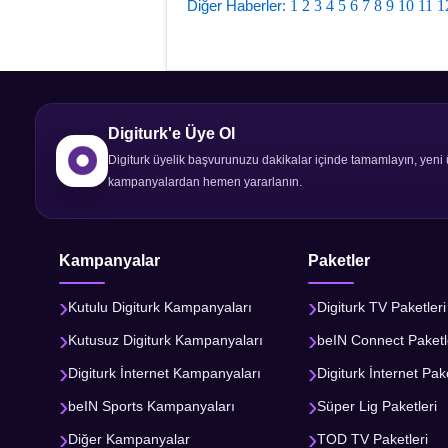
Diğer Haberler:
1
2
3
4
5
6
7
8
9
10
11
1
Digiturk'e Üye Ol
Digiturk üyelik başvurunuzu dakikalar içinde tamamlayın, yeni 
kampanyalardan hemen yararlanın.
Kampanyalar
Paketler
Kutulu Digiturk Kampanyaları
Digiturk TV Paketleri
Kutusuz Digiturk Kampanyaları
beIN Connect Paketl
Digiturk İnternet Kampanyaları
Digiturk İnternet Pake
beIN Sports Kampanyaları
Süper Lig Paketleri
Diğer Kampanyalar
TOD TV Paketleri