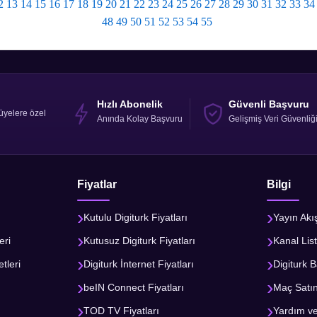
2
13
14
15
16
17
18
19
20
21
22
23
24
25
26
27
28
29
30
31
32
33
34
48
49
50
51
52
53
54
55
Hızlı Abonelik
Güvenli Başvuru
üyelere özel
Anında Kolay Başvuru
Gelişmiş Veri Güvenliğ
Fiyatlar
Bilgi
Kutulu Digiturk Fiyatları
Yayın Akı
eri
Kutusuz Digiturk Fiyatları
Kanal List
tleri
Digiturk İnternet Fiyatları
Digiturk B
beIN Connect Fiyatları
Maç Satı
TOD TV Fiyatları
Yardım v