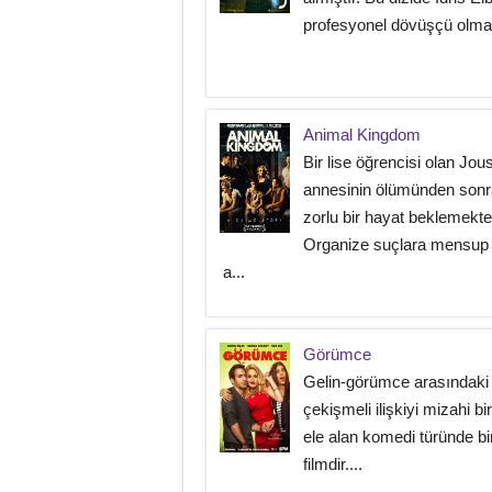
profesyonel dövüşçü olma.
Animal Kingdom
Bir lise öğrencisi olan Jou
annesinin ölümünden sonr
zorlu bir hayat beklemekted
Organize suçlara mensup 
a...
Görümce
Gelin-görümce arasındaki
çekişmeli ilişkiyi mizahi bir
ele alan komedi türünde bi
filmdir....